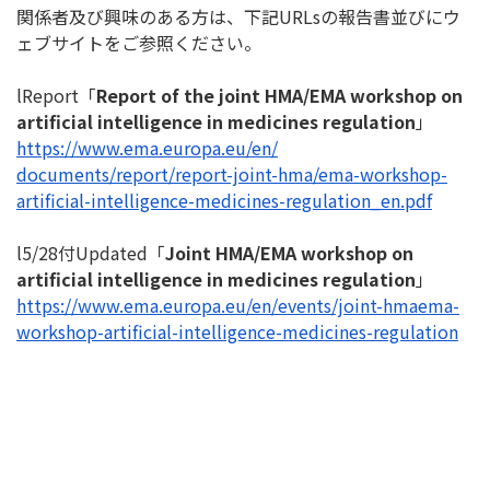
関係者及び興味のある方は、下記URLsの報告書並びにウ
ェブサ
イトをご参照ください。
lReport「
Report of the joint HMA/EMA workshop on
artificial intelligence in medicines regulation
」
https://www.ema.europa.eu/en/
documents/report/report-joint-
hma/ema-workshop-
artificial-
intelligence-medicines-
regulation_en.pdf
l5/28付Updated「
Joint HMA/EMA workshop on
artificial intelligence in medicines regulation
」
https://www.ema.europa.eu/en/
events/joint-hmaema-
workshop-
artificial-intelligence-
medicines-regulation