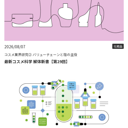
2026/08/07
化粧品
コスメ業界研究② バリューチェーンと陰の主役
最新コスメ科学 解体新書【第29回】