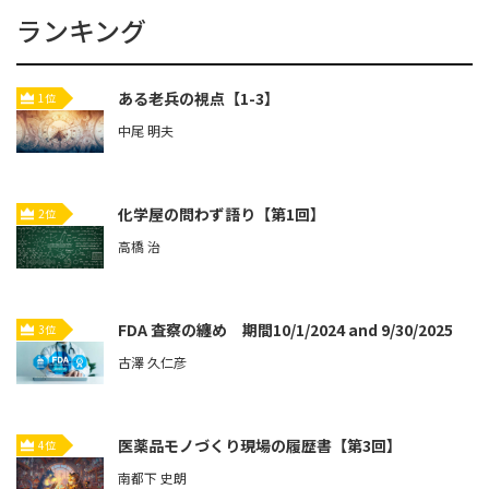
ランキング
ある老兵の視点【1-3】
1位
中尾 明夫
化学屋の問わず語り【第1回】
2位
高橋 治
FDA 査察の纏め 期間10/1/2024 and 9/30/2025
3位
古澤 久仁彦
医薬品モノづくり現場の履歴書【第3回】
4位
南都下 史朗