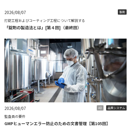
2026/08/07
製剤
打錠工程およびコーティング工程について解説する
「錠剤の製造法とは」[第４回]（最終回）
2026/08/07
AD
品質システム
監査員の要件
GMPヒューマンエラー防止のための文書管理【第105回】