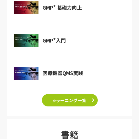
+
GMP
基礎力向上
+
GMP
入門
医療機器QMS実践
eラーニング一覧
書籍