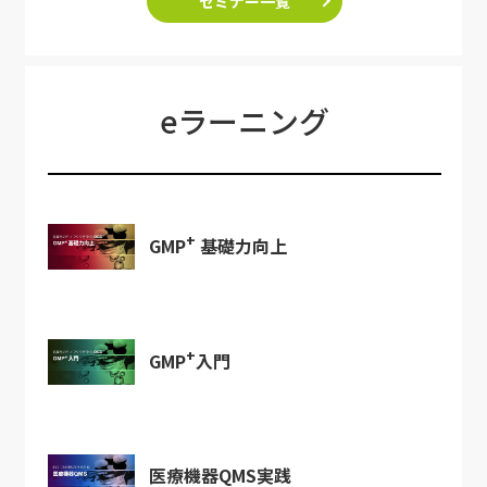
セミナー一覧
eラーニング
+
GMP
基礎力向上
+
GMP
入門
医療機器QMS実践