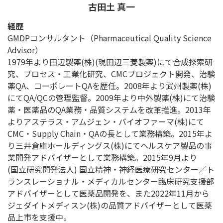
古田土 真一
経歴
GMDPコンサルタント（Pharmaceutical Quality Science
Advisor）
1979年より田辺製薬(株)(現田辺三菱製薬)にて合成探索研
究、プロセス・工業化研究、CMCプロジェクト開発、治験
薬QA、コーポレートQAを歴任。2008年より武州製薬(株)
にてQA/QCの管理監督。2009年より中外製薬(株)にて治験
薬・医薬品のQA業務・品質システムを改革推進。2013年
よりアステラス・アムジェン・バイオファーマ(株)にて
CMC・Supply Chain・QAの長として業務構築。2015年よ
り三井倉庫ホールディングス(株)にてヘルスケア製品の事
業開発アドバイザーとして業務構築。2015年9月より
(国立研究開発法人) 国立精神・神経医療研究センター／ト
ランスレーショナル・メディカルセンター臨床研究支援部
アドバイザーとして医薬品開発を、また2022年11月から
ジェダイトメディスン(株)の品質アドバイザーとして医薬
品上市を支援中。