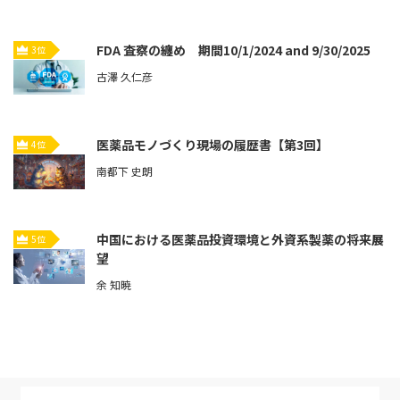
FDA 査察の纏め 期間10/1/2024 and 9/30/2025
3位
古澤 久仁彦
医薬品モノづくり現場の履歴書【第3回】
4位
南都下 史朗
中国における医薬品投資環境と外資系製薬の将来展
5位
望
余 知暁