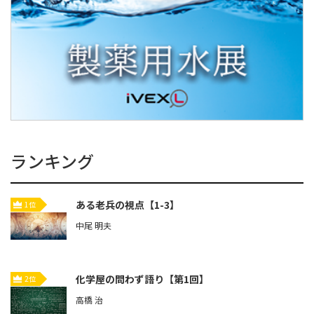
ランキング
ある老兵の視点【1-3】
1位
中尾 明夫
化学屋の問わず語り【第1回】
2位
高橋 治