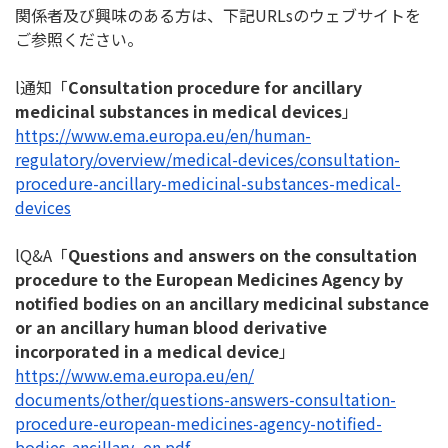
関係者及び興味のある方は、下記URLsのウェブサイトを
ご参照
ください。
l通知「
Consultation procedure for ancillary
medicinal substances in medical devices
」
https://www.ema.europa.eu/en/
human-
regulatory/overview/
medical-devices/consultation-
procedure-ancillary-medicinal-
substances-medical-
devices
lQ&A「
Questions and answers on the consultation
procedure to the European Medicines Agency by
notified bodies on an ancillary medicinal substance
or an ancillary human blood derivative
incorporated in a medical device
」
https://www.ema.europa.eu/en/
documents/other/questions-
answers-consultation-
procedure-european-medicines-
agency-notified-
bodies-
ancillary_en.pdf