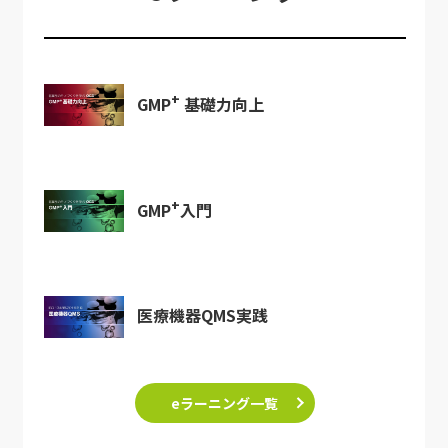
+
GMP
基礎力向上
+
GMP
入門
医療機器QMS実践
eラーニング一覧