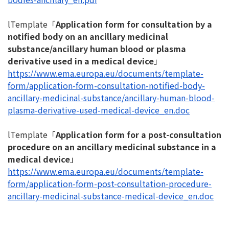
lTemplate「
Application form for consultation by a
notified body on an ancillary medicinal
substance/ancillary human blood or plasma
derivative used in a medical device
」
https://www.ema.europa.eu/
documents/template-
form/
application-form-consultation-
notified-body-
ancillary-
medicinal-substance/ancillary-
human-blood-
plasma-derivative-
used-medical-device_en.doc
lTemplate「
Application form for a post-consultation
procedure on an ancillary medicinal substance in a
medical device
」
https://www.ema.europa.eu/
documents/template-
form/
application-form-post-
consultation-procedure-
ancillary-medicinal-substance-
medical-device_en.doc