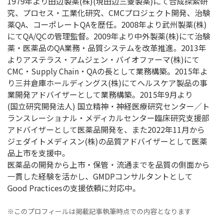
1979年より田辺製薬(株)(現田辺三菱製薬)にて合成探索研
究、プロセス・工業化研究、CMCプロジェクト開発、治験
薬QA、コーポレートQAを歴任。2008年より武州製薬(株)
にてQA/QCの管理監督。2009年より中外製薬(株)にて治験
薬・医薬品のQA業務・品質システムを改革推進。2013年
よりアステラス・アムジェン・バイオファーマ(株)にて
CMC・Supply Chain・QAの長として業務構築。2015年よ
り三井倉庫ホールディングス(株)にてヘルスケア製品の事
業開発アドバイザーとして業務構築。2015年9月より
(国立研究開発法人) 国立精神・神経医療研究センター／ト
ランスレーショナル・メディカルセンター臨床研究支援部
アドバイザーとして医薬品開発を、また2022年11月から
ジェダイトメディスン(株)の品質アドバイザーとして医薬
品上市を支援中。
医薬品の開発から上市・保管・流通までを品質の側面から
一貫した経験を活かし、GMDPコンサルタントとして
Good Practicesの支援依頼に対応中。
※このプロフィールは掲載記事執筆時点での内容となります