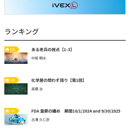
ランキング
ある老兵の視点【1-3】
1位
中尾 明夫
化学屋の問わず語り【第1回】
2位
高橋 治
FDA 査察の纏め 期間10/1/2024 and 9/30/2025
3位
古澤 久仁彦