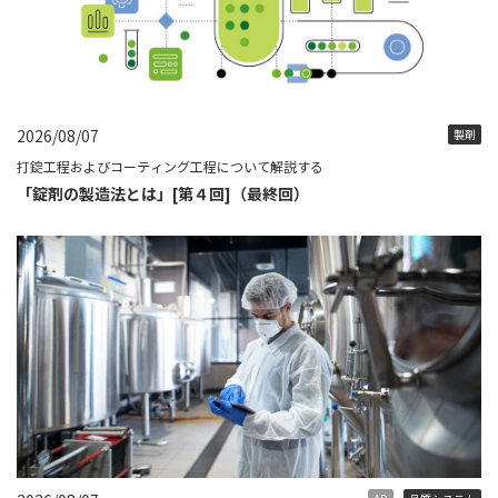
2026/08/07
製剤
打錠工程およびコーティング工程について解説する
「錠剤の製造法とは」[第４回]（最終回）