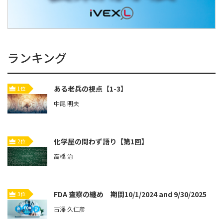
ランキング
ある老兵の視点【1-3】
1位
中尾 明夫
化学屋の問わず語り【第1回】
2位
高橋 治
FDA 査察の纏め 期間10/1/2024 and 9/30/2025
3位
古澤 久仁彦