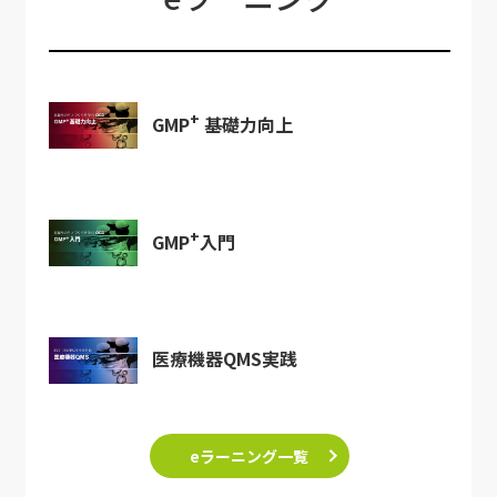
+
GMP
基礎力向上
+
GMP
入門
医療機器QMS実践
eラーニング一覧