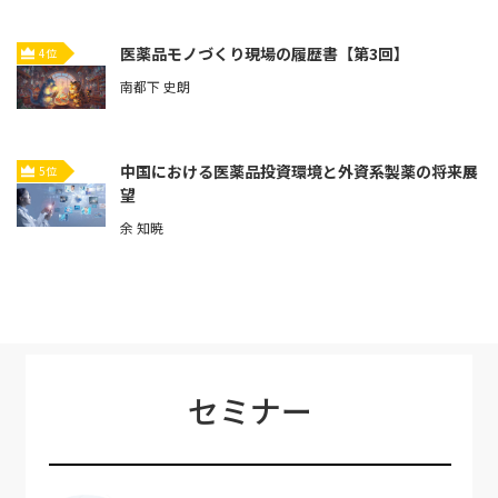
医薬品モノづくり現場の履歴書【第3回】
4位
南都下 史朗
中国における医薬品投資環境と外資系製薬の将来展
5位
望
余 知暁
セミナー