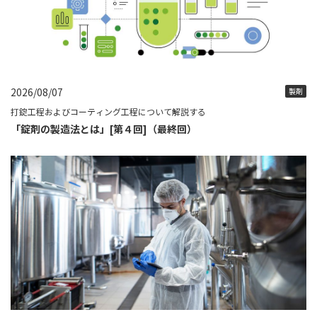
2026/08/07
製剤
打錠工程およびコーティング工程について解説する
「錠剤の製造法とは」[第４回]（最終回）