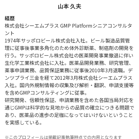
山本 久夫
経歴
株式会社シーエムプラス GMP Platformシニアコンサルタ
ント
1974年サッポロビール株式会社入社。ビール製造品質管
理に従事後事業多角化のため体外診断薬、制癌剤の開発を
行う。サッポロビール株式会社の医薬開発事業撤退に伴い
生化学工業株式会社に入社。医薬品開発業務、研究管理、
薬事申請業務、品質保証業務に従事後2010年3月退職。デ
ンツプライ三金を経て2012年3月株式会社シーエムプラス
入社。国内外規制情報の収集及び解析・翻訳、申請支援等
を含めGMPコンサルティングに従事。
研究開発、信頼性保証、申請業務を含めた各国当局対応を
通じGMPは科学的な見地からの品質の確立につきる問題で
あり、医薬品の進歩の足枷になってはいけないということ
を実感している。
※このプロフィールは掲載記事執筆時点での内容となります