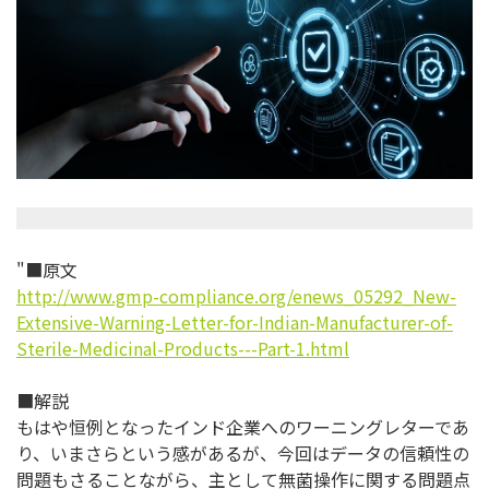
"■原文
http://www.gmp-compliance.org/enews_05292_New-
Extensive-Warning-Letter-for-Indian-Manufacturer-of-
Sterile-Medicinal-Products---Part-1.html
■解説
もはや恒例となったインド企業へのワーニングレターであ
り、いまさらという感があるが、今回はデータの信頼性の
問題もさることながら、主として無菌操作に関する問題点