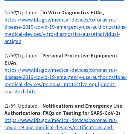
l2/5付Updated「
In Vitro Diagnostics EUAs
」
https://www.fda.gov/medical-
devices/coronavirus-
disease-
2019-covid-19-emergency-use-
authorizations-
medical-
devices/vitro-diagnostics-
euas#individual-
antigen
l2/5付Updated「
Personal Protective Equipment
EUAs
」
https://www.fda.gov/medical-
devices/coronavirus-
disease-
2019-covid-19-emergency-use-
authorizations-
medical-
devices/personal-protective-
equipment-
euas#exhibit1
l2/5付Updated「
Notifications and Emergency Use
Authorizations: FAQs on Testing for SARS-CoV-2
」
https://www.fda.gov/medical-
devices/coronavirus-
covid-19-
and-medical-devices/
notifications-and-