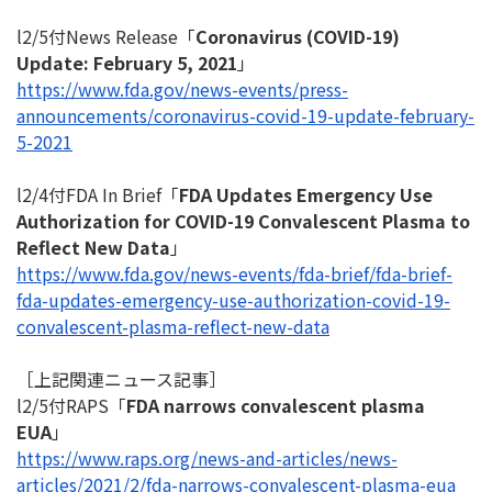
l2/5付News Release「
Coronavirus (COVID-19)
Update: February 5, 2021
」
https://www.fda.gov/news-
events/press-
announcements/
coronavirus-covid-19-update-
february-
5-2021
l2/4付FDA In Brief「
FDA Updates Emergency Use
Authorization for COVID-19 Convalescent Plasma to
Reflect New Data
」
https://www.fda.gov/news-
events/fda-brief/fda-brief-
fda-updates-emergency-use-
authorization-covid-19-
convalescent-plasma-reflect-
new-data
［上記関連ニュース記事］
l2/5付RAPS「
FDA narrows convalescent plasma
EUA
」
https://www.raps.org/news-and-
articles/news-
articles/2021/2/
fda-narrows-convalescent-
plasma-eua