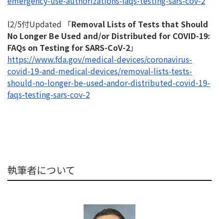
emergency-
use-authorizations-faqs-
testing-sars-cov-2
l2/5付Updated 「
Removal Lists of Tests that Should
No Longer Be Used and/or Distributed for COVID-19:
FAQs on Testing for SARS-CoV-2
」
https://www.fda.gov/medical-
devices/coronavirus-
covid-19-
and-medical-devices/removal-
lists-tests-
should-no-longer-
be-used-andor-distributed-
covid-19-
faqs-testing-sars-
cov-2
執筆者について