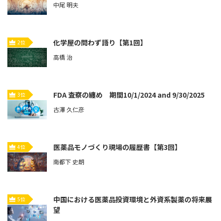
中尾 明夫
化学屋の問わず語り【第1回】
2位
高橋 治
FDA 査察の纏め 期間10/1/2024 and 9/30/2025
3位
古澤 久仁彦
医薬品モノづくり現場の履歴書【第3回】
4位
南都下 史朗
中国における医薬品投資環境と外資系製薬の将来展
5位
望