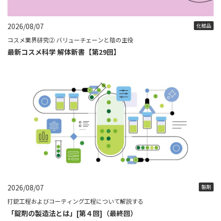
2026/08/07
化粧品
コスメ業界研究② バリューチェーンと陰の主役
最新コスメ科学 解体新書【第29回】
2026/08/07
製剤
打錠工程およびコーティング工程について解説する
「錠剤の製造法とは」[第４回]（最終回）