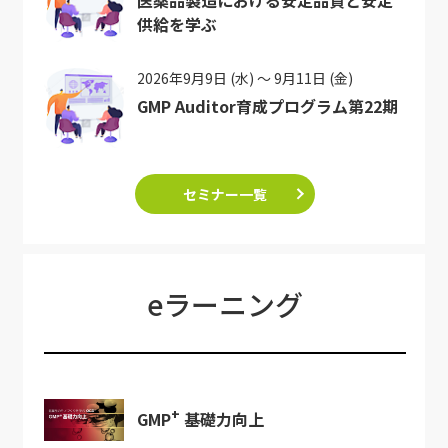
医薬品製造における安定品質と安定
供給を学ぶ
2026年9月9日 (水) ～ 9月11日 (金)
GMP Auditor育成プログラム第22期
セミナー一覧
eラーニング
+
GMP
基礎力向上