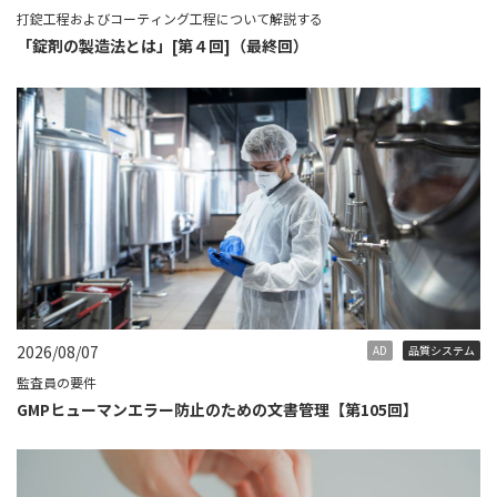
打錠工程およびコーティング工程について解説する
「錠剤の製造法とは」[第４回]（最終回）
2026/08/07
AD
品質システム
監査員の要件
GMPヒューマンエラー防止のための文書管理【第105回】