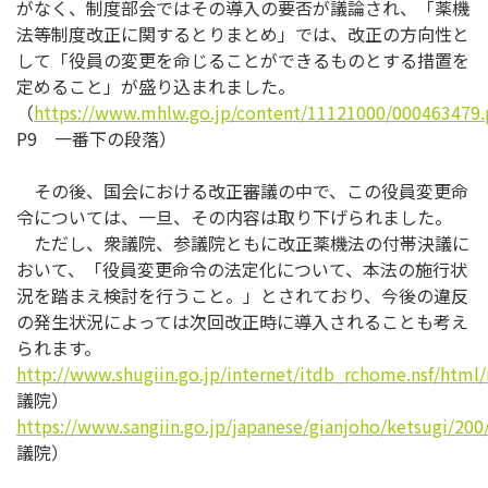
がなく、制度部会ではその導入の要否が議論され、「薬機
法等制度改正に関するとりまとめ」では、改正の方向性と
して「役員の変更を命じることができるものとする措置を
定めること」が盛り込まれました。
（
https://www.mhlw.go.jp/content/11121000/000463479.
P9 一番下の段落）
その後、国会における改正審議の中で、この役員変更命
令については、一旦、その内容は取り下げられました。
ただし、衆議院、参議院ともに改正薬機法の付帯決議に
おいて、「役員変更命令の法定化について、本法の施行状
況を踏まえ検討を行うこと。」とされており、今後の違反
の発生状況によっては次回改正時に導入されることも考え
られます。
http://www.shugiin.go.jp/internet/itdb_rchome.nsf/h
議院）
https://www.sangiin.go.jp/japanese/gianjoho/ketsugi/20
議院）