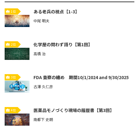
ある老兵の視点【1-3】
1位
中尾 明夫
化学屋の問わず語り【第1回】
2位
高橋 治
FDA 査察の纏め 期間10/1/2024 and 9/30/2025
3位
古澤 久仁彦
医薬品モノづくり現場の履歴書【第3回】
4位
南都下 史朗