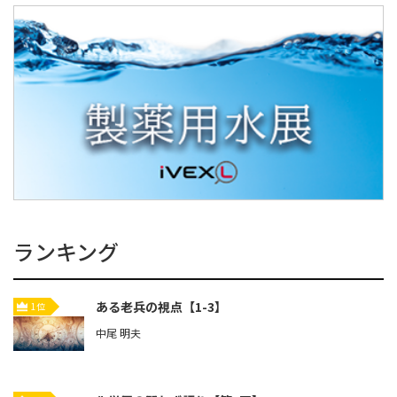
ランキング
ある老兵の視点【1-3】
1位
中尾 明夫