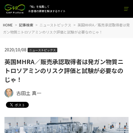
「知」を結集して
お客様の課題を解決するサイト
HOME
記事検索
ニューストピックス
英国MHRA／販売承認取得者は発
ガン物質ニトロソアミンのリスク評価と試験が必要なのじゃ！
2020/10/08
ニューストピックス
英国MHRA／販売承認取得者は発ガン物質ニ
トロソアミンのリスク評価と試験が必要なの
じゃ！
古田土 真一