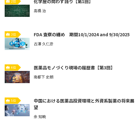
化学屋の問わず語り【第1回】
2位
高橋 治
FDA 査察の纏め 期間10/1/2024 and 9/30/2025
3位
古澤 久仁彦
医薬品モノづくり現場の履歴書【第3回】
4位
南都下 史朗
中国における医薬品投資環境と外資系製薬の将来展
5位
望
余 知暁