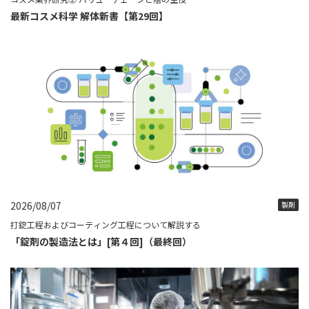
最新コスメ科学 解体新書【第29回】
2026/08/07
製剤
打錠工程およびコーティング工程について解説する
「錠剤の製造法とは」[第４回]（最終回）