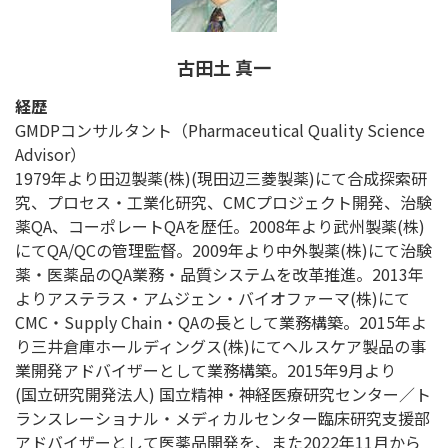
古田土 真一
経歴
GMDPコンサルタント（Pharmaceutical Quality Science
Advisor）
1979年より田辺製薬(株)(現田辺三菱製薬)にて合成探索研
究、プロセス・工業化研究、CMCプロジェクト開発、治験
薬QA、コーポレートQAを歴任。2008年より武州製薬(株)
にてQA/QCの管理監督。2009年より中外製薬(株)にて治験
薬・医薬品のQA業務・品質システムを改革推進。2013年
よりアステラス・アムジェン・バイオファーマ(株)にて
CMC・Supply Chain・QAの長として業務構築。2015年よ
り三井倉庫ホールディングス(株)にてヘルスケア製品の事
業開発アドバイザーとして業務構築。2015年9月より
(国立研究開発法人) 国立精神・神経医療研究センター／ト
ランスレーショナル・メディカルセンター臨床研究支援部
アドバイザーとして医薬品開発を、また2022年11月から