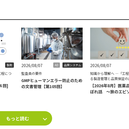
2026/08/07
2026/08/07
製剤
AD
品質システム
工程につ
監査員の要件
知識から理解へ ―「工
る製造管理と品質保証の
GMPヒューマンエラー防止のため
４回]
【2026年8月】医薬
の文書管理【第105回】
ぼれ話 ～旅のエピ
て～
もっと読む