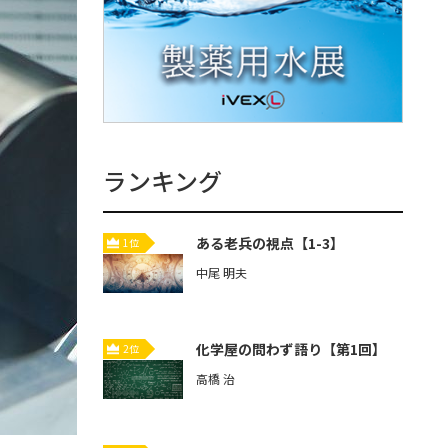
ランキング
ある老兵の視点【1-3】
1位
中尾 明夫
化学屋の問わず語り【第1回】
2位
高橋 治