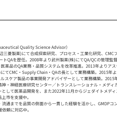
ical Quality Science Advisor）
現田辺三菱製薬)にて合成探索研究、プロセス・工業化研究、CMC
トQAを歴任。2008年より武州製薬(株)にてQA/QCの管理監督
・医薬品のQA業務・品質システムを改革推進。2013年よりア
てCMC・Supply Chain・QAの長として業務構築。2015年
ヘルスケア製品の事業開発アドバイザーとして業務構築。2015
立精神・神経医療研究センター／トランスレーショナル・メディ
として医薬品開発を、また2022年11月からジェダイトメディス
品上市を支援中。
・流通までを品質の側面から一貫した経験を活かし、GMDPコ
の支援依頼に対応中。