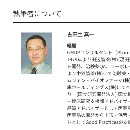
執筆者について
古田土 真一
経歴
GMDPコンサルタント（Pharmaceut
1979年より田辺製薬(株)(
ト開発、治験薬QA、コーポレー
より中外製薬(株)にて治験薬
ムジェン・バイオファーマ(株)に
庫ホールディングス(株)にて
り (国立研究開発法人) 国
ー臨床研究支援部アドバイザー
品質アドバイザーとして医薬
医薬品の開発から上市・保管
トとしてGood Practices