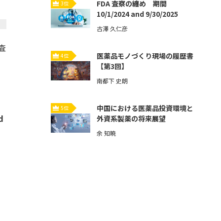
FDA 査察の纏め 期間
3位
10/1/2024 and 9/30/2025
古澤 久仁彦
査
医薬品モノづくり現場の履歴書
4位
【第3回】
南都下 史朗
中国における医薬品投資環境と
5位
d
外資系製薬の将来展望
余 知暁