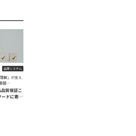
品質システム
程理解」が支え
基盤―
品品質保証こ
ソードに寄せ