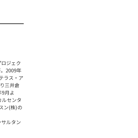
プロジェク
。2009年
ステラス・ア
より三井倉
年9月よ
カルセンタ
ン(株)の
ンサルタン