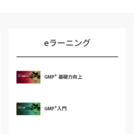
eラーニング
+
GMP
基礎力向上
+
GMP
入門