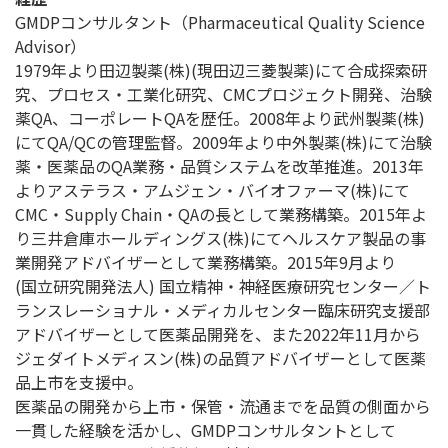
GMDPコンサルタント（Pharmaceutical Quality Science
Advisor）
1979年より田辺製薬(株)(現田辺三菱製薬)にて合成探索研
究、プロセス・工業化研究、CMCプロジェクト開発、治験
薬QA、コーポレートQAを歴任。2008年より武州製薬(株)
にてQA/QCの管理監督。2009年より中外製薬(株)にて治験
薬・医薬品のQA業務・品質システムを改革推進。2013年
よりアステラス・アムジェン・バイオファーマ(株)にて
CMC・Supply Chain・QAの長として業務構築。2015年よ
り三井倉庫ホールディングス(株)にてヘルスケア製品の事
業開発アドバイザーとして業務構築。2015年9月より
(国立研究開発法人) 国立精神・神経医療研究センター／ト
ランスレーショナル・メディカルセンター臨床研究支援部
アドバイザーとして医薬品開発を、また2022年11月から
ジェダイトメディスン(株)の品質アドバイザーとして医薬
品上市を支援中。
医薬品の開発から上市・保管・流通までを品質の側面から
一貫した経験を活かし、GMDPコンサルタントとして