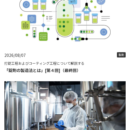
2026/08/07
製剤
打錠工程およびコーティング工程について解説する
「錠剤の製造法とは」[第４回]（最終回）