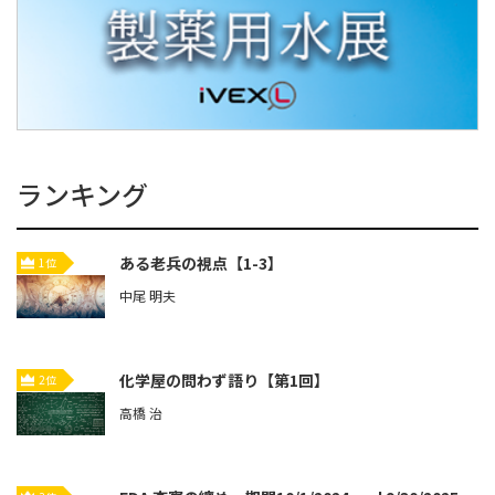
ランキング
ある老兵の視点【1-3】
1位
中尾 明夫
化学屋の問わず語り【第1回】
2位
高橋 治