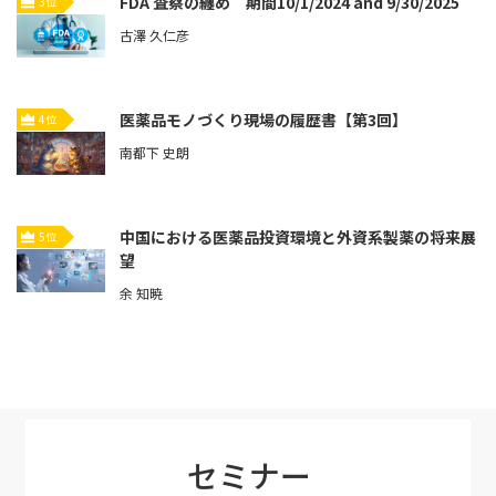
FDA 査察の纏め 期間10/1/2024 and 9/30/2025
3位
古澤 久仁彦
医薬品モノづくり現場の履歴書【第3回】
4位
南都下 史朗
中国における医薬品投資環境と外資系製薬の将来展
5位
望
余 知暁
セミナー