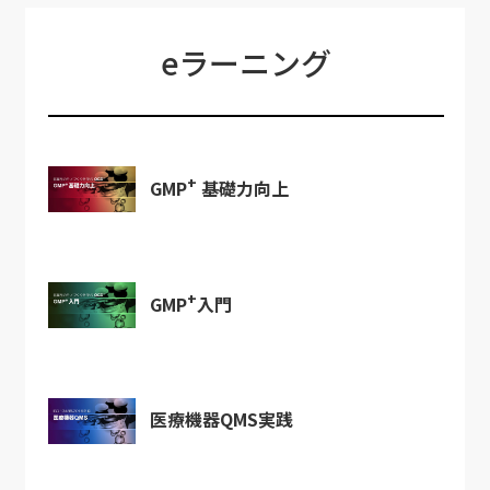
eラーニング
+
GMP
基礎力向上
+
GMP
入門
医療機器QMS実践