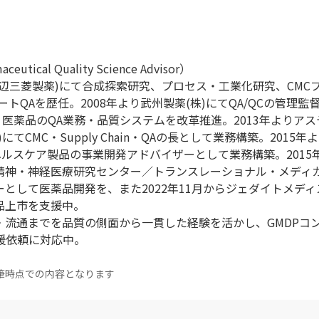
ical Quality Science Advisor）
現田辺三菱製薬)にて合成探索研究、プロセス・工業化研究、CMC
トQAを歴任。2008年より武州製薬(株)にてQA/QCの管理監督
・医薬品のQA業務・品質システムを改革推進。2013年よりア
てCMC・Supply Chain・QAの長として業務構築。2015年
ヘルスケア製品の事業開発アドバイザーとして業務構築。2015
立精神・神経医療研究センター／トランスレーショナル・メディ
として医薬品開発を、また2022年11月からジェダイトメディス
品上市を支援中。
・流通までを品質の側面から一貫した経験を活かし、GMDPコ
の支援依頼に対応中。
筆時点での内容となります