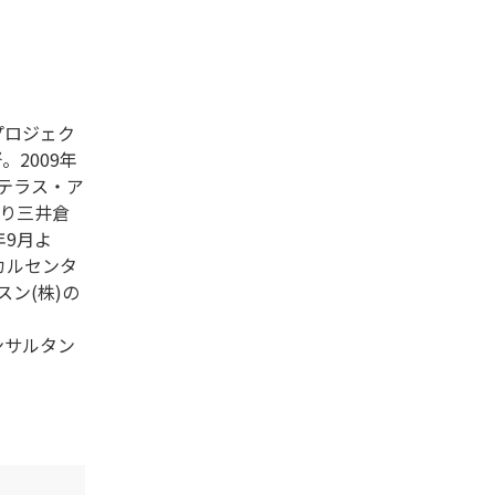
プロジェク
。2009年
ステラス・ア
より三井倉
年9月よ
カルセンタ
ン(株)の
ンサルタン