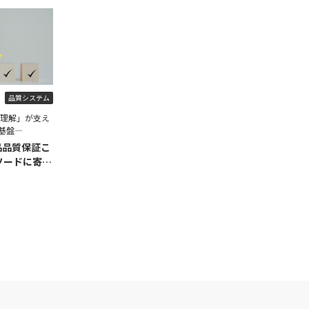
品質システム
程理解」が支え
基盤―
品品質保証こ
ソードに寄せ