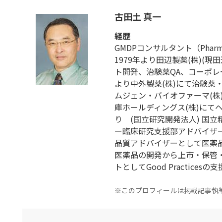
古田土 真一
経歴
GMDPコンサルタント（Pharmaceut
1979年より田辺製薬(株)(
ト開発、治験薬QA、コーポレー
より中外製薬(株)にて治験薬
ムジェン・バイオファーマ(株)に
庫ホールディングス(株)にて
り (国立研究開発法人) 国
ー臨床研究支援部アドバイザー
品質アドバイザーとして医薬
医薬品の開発から上市・保管
トとしてGood Practices
※このプロフィールは掲載記事執