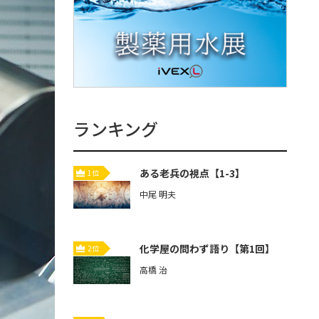
ランキング
ある老兵の視点【1-3】
1位
中尾 明夫
化学屋の問わず語り【第1回】
2位
高橋 治