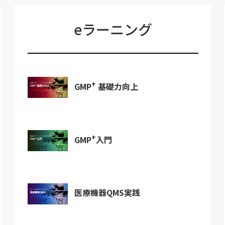
eラーニング
+
GMP
基礎力向上
+
GMP
入門
医療機器QMS実践