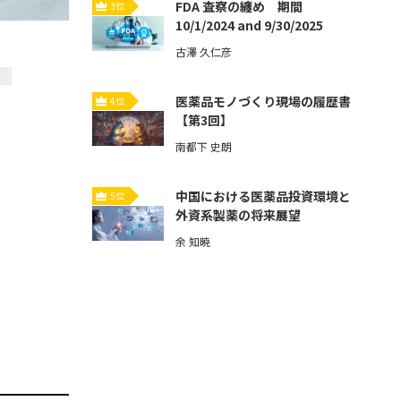
FDA 査察の纏め 期間
3位
10/1/2024 and 9/30/2025
古澤 久仁彦
医薬品モノづくり現場の履歴書
4位
【第3回】
南都下 史朗
中国における医薬品投資環境と
5位
外資系製薬の将来展望
余 知暁