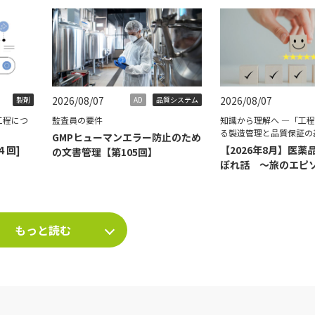
2026/08/07
2026/08/07
製剤
AD
品質システム
工程につ
監査員の要件
知識から理解へ ―「工
る製造管理と品質保証の
GMPヒューマンエラー防止のため
４回]
【2026年8月】医薬
の文書管理【第105回】
ぼれ話 ～旅のエピ
て～
もっと読む