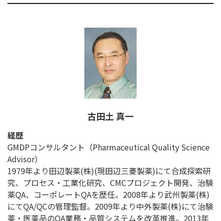
古田土 真一
経歴
GMDPコンサルタント（Pharmaceutical Quality Science
Advisor）
1979年より田辺製薬(株)(現田辺三菱製薬)にて合成探索研
究、プロセス・工業化研究、CMCプロジェクト開発、治験
薬QA、コーポレートQAを歴任。2008年より武州製薬(株)
にてQA/QCの管理監督。2009年より中外製薬(株)にて治験
薬・医薬品のQA業務・品質システムを改革推進。2013年