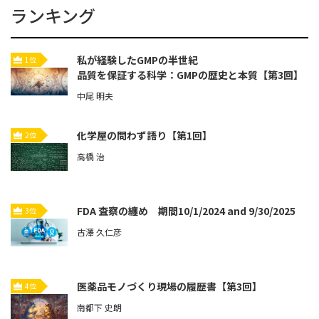
ランキング
私が経験したGMPの半世紀
1位
品質を保証する科学：GMPの歴史と本質【第3回】
中尾 明夫
化学屋の問わず語り【第1回】
2位
高橋 治
FDA 査察の纏め 期間10/1/2024 and 9/30/2025
3位
古澤 久仁彦
医薬品モノづくり現場の履歴書【第3回】
4位
南都下 史朗