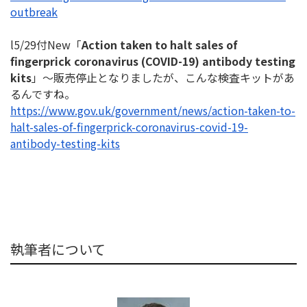
outbreak
l5/29付New「
Action taken to halt sales of
fingerprick coronavirus (COVID-19) antibody testing
kits
」～販売停止となりましたが、
こんな検査キットがあ
るんですね。
https://www.gov.uk/government/
news/action-taken-to-
halt-
sales-of-fingerprick-
coronavirus-covid-19-
antibody-
testing-kits
執筆者について