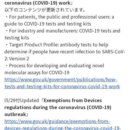
coronavirus (COVID-19) work
」
以下のコンテンツが更新されています。
・For patients, the public and professional users: a
guide to COVID-19 tests and testing kits
・For industry and manufacturers: COVID-19 tests and
testing kits
・Target Product Profile: antibody tests to help
determine if people have recent infection to SARS-CoV-
2: Version 2
・Process for developing and evaluating novel
molecular assays for COVID-19
https://www.gov.uk/government/
publications/how-
tests-and-
testing-kits-for-coronavirus-
covid-19-work
l5/29付Updated「
Exemptions from Devices
regulations during the coronavirus (COVID-19)
outbreak
」
https://www.gov.uk/guidance/
exemptions-from-
devices-
regulations-during-the-
coronavirus-covid-19-