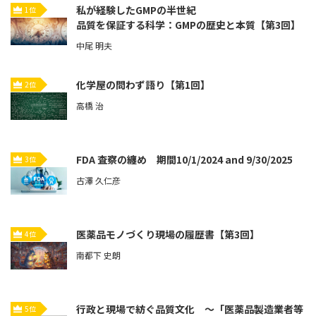
私が経験したGMPの半世紀
1位
品質を保証する科学：GMPの歴史と本質【第3回】
中尾 明夫
化学屋の問わず語り【第1回】
2位
高橋 治
FDA 査察の纏め 期間10/1/2024 and 9/30/2025
3位
古澤 久仁彦
医薬品モノづくり現場の履歴書【第3回】
4位
南都下 史朗
行政と現場で紡ぐ品質文化 ～「医薬品製造業者等
5位