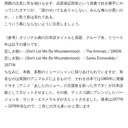
周囲の注意に耳を傾けもせず、
品質保証部長という肩書で好き勝手にや
っていたオヤジが、「
誰のせいでもありゃしない。みんな俺らが悪いの
か。」
と歌う姿は哀れである。
こういう風にならないように注意しましょう。
《参考》オリジナル曲の日本語タイトルと原題、グループ名、
リリース
年は以下の通りです。
悲しき願い（
Don't Let Me Be Misunderstood
）：
The Animals
／
1965
年
悲しき願い（
Don't Let Me Be Misunderstood
）：
Santa Esmeralda
／
1977
年
ちなみに、本曲、
多数のミュージシャンに採りあげられていますが、
有
名なのは英国のアニマルズによるもので、それを日本では
196
5
年に尾藤
イサオ（アニメ「あしたのジョー」
の主題歌を歌った方です）が日本語
版として大ヒットさせました。
その後、ディスコ調にアレンジしたバー
ジョンを、サンタ・
エスメラルダが大ヒットさせました。後者は
1977
年
～
1978
年頃なので、ご存じの方も多いかと思います