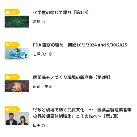
化学屋の問わず語り【第1回】
2位
高橋 治
FDA 査察の纏め 期間10/1/2024 and 9/30/2025
3位
古澤 久仁彦
医薬品モノづくり現場の履歴書【第3回】
4位
南都下 史朗
行政と現場で紡ぐ品質文化 ～「医薬品製造業者等
5位
の品質保証体制強化」とその先へ～【第3回】
田中 良一