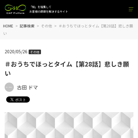
「知」を結集して
お客様の課題を解決するサイト
HOME
記事検索
その他
＃おうちでほっとタイム【第28話】悲しき願
い
2020/05/26
その他
＃おうちでほっとタイム【第28話】悲しき願
い
古田 ドマ