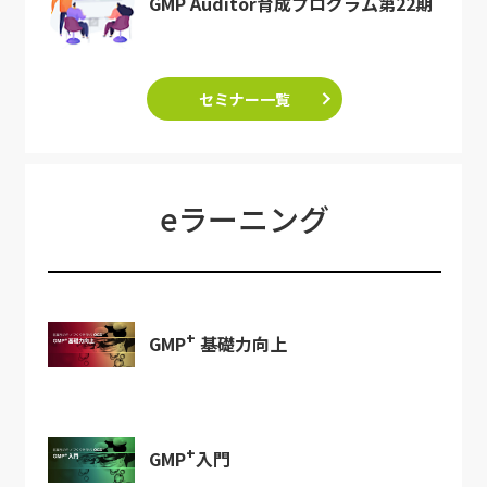
GMP Auditor育成プログラム第22期
セミナー一覧
eラーニング
+
GMP
基礎力向上
+
GMP
入門