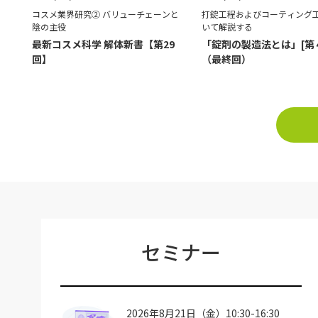
コスメ業界研究② バリューチェーンと
打錠工程およびコーティング
陰の主役
いて解説する
最新コスメ科学 解体新書【第29
「錠剤の製造法とは」[第
回】
（最終回）
セミナー
2026年8月21日（金）10:30-16:30