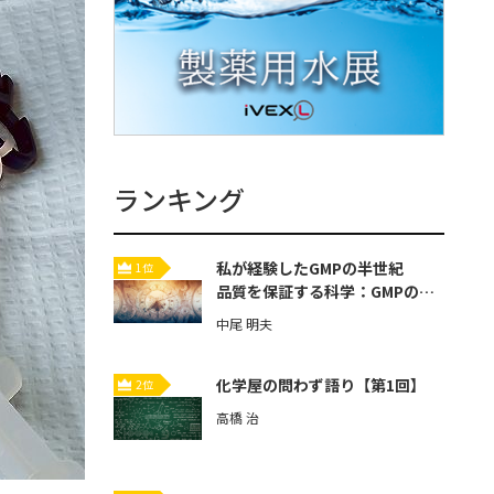
ランキング
私が経験したGMPの半世紀
1位
品質を保証する科学：GMPの歴
史と本質【第3回】
中尾 明夫
化学屋の問わず語り【第1回】
2位
高橋 治