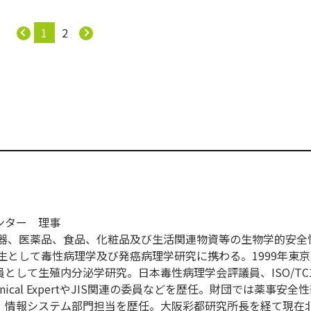
1
2
ンター 理事
機器、医薬品、食品、化粧品及び生活関連物資等の生物学的安全
究生として毒性病理学及び発癌病理学研究に携わる。1999年東
として生殖内分泌学研究。日本毒性病理学会評議員、ISO/TC1
Technical ExpertやJIS関連の委員などを歴任。財団では薬事安
導。情報システム部門担当を歴任。大阪彩都研究所長を経て現在