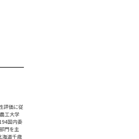
性評価に従
京農工大学
94国内委
全性部門を主
北海道千歳