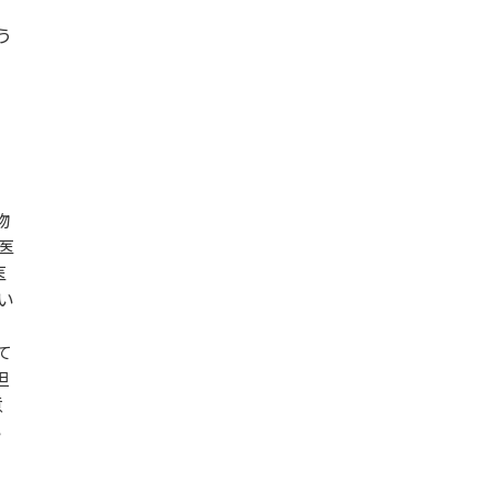
う
物
医
医
い
て
担
意
い