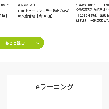
工程につ
監査員の要件
知識から理解へ ―「工
る製造管理と品質保証の
GMPヒューマンエラー防止のため
４回]
【2026年8月】医薬
の文書管理【第105回】
ぼれ話 ～旅のエピ
て～
もっと読む
eラーニング