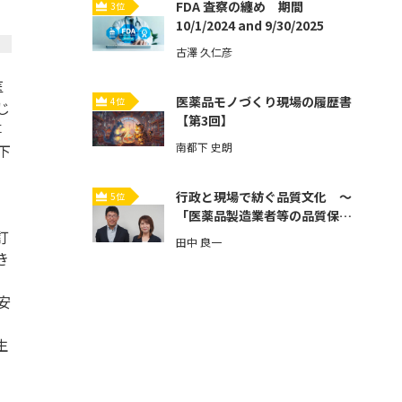
FDA 査察の纏め 期間
3位
10/1/2024 and 9/30/2025
古澤 久仁彦
医
医薬品モノづくり現場の履歴書
4位
じ
【第3回】
事
南都下 史朗
下
行政と現場で紡ぐ品質文化 ～
5位
「医薬品製造業者等の品質保証
体制強化」とその先へ～【第3
訂
田中 良一
回】
き
安
生