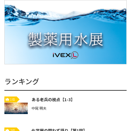
ランキング
ある老兵の視点【1-3】
1位
中尾 明夫
化学屋の問わず語り【第1回】
2位