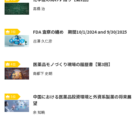
高橋 治
FDA 査察の纏め 期間10/1/2024 and 9/30/2025
3位
古澤 久仁彦
医薬品モノづくり現場の履歴書【第3回】
4位
南都下 史朗
中国における医薬品投資環境と外資系製薬の将来展
5位
望
余 知暁