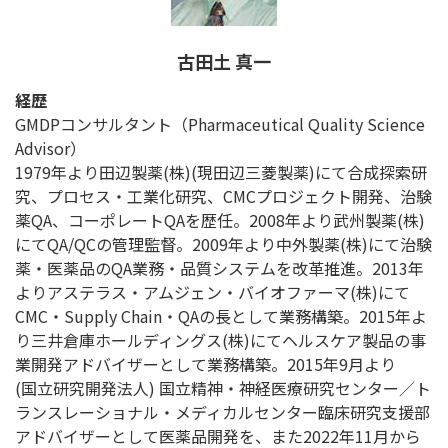
古田土 真一
経歴
GMDPコンサルタント（Pharmaceutical Quality Science
Advisor）
1979年より田辺製薬(株)(現田辺三菱製薬)にて合成探索研
究、プロセス・工業化研究、CMCプロジェクト開発、治験
薬QA、コーポレートQAを歴任。2008年より武州製薬(株)
にてQA/QCの管理監督。2009年より中外製薬(株)にて治験
薬・医薬品のQA業務・品質システムを改革推進。2013年
よりアステラス・アムジェン・バイオファーマ(株)にて
CMC・Supply Chain・QAの長として業務構築。2015年よ
り三井倉庫ホールディングス(株)にてヘルスケア製品の事
業開発アドバイザーとして業務構築。2015年9月より
(国立研究開発法人) 国立精神・神経医療研究センター／ト
ランスレーショナル・メディカルセンター臨床研究支援部
アドバイザーとして医薬品開発を、また2022年11月から