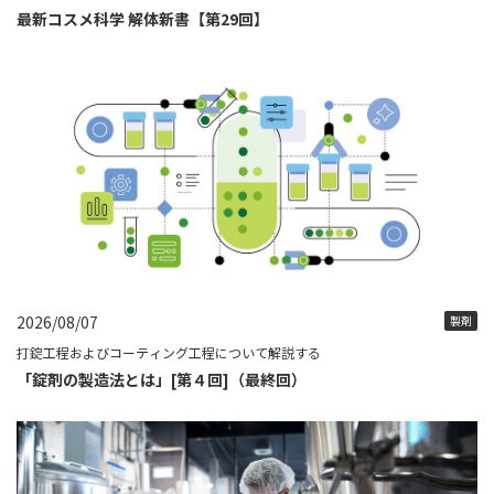
最新コスメ科学 解体新書【第29回】
2026/08/07
製剤
打錠工程およびコーティング工程について解説する
「錠剤の製造法とは」[第４回]（最終回）