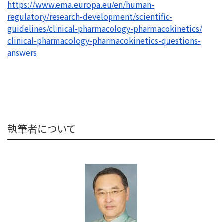
https://www.ema.europa.eu/en/
human-
regulatory/research-
development/scientific-
guidelines/clinical-
pharmacology-pharmacokinetics/
clinical-pharmacology-
pharmacokinetics-questions-
answers
執筆者について