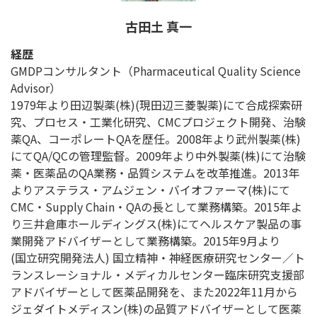
古田土 真一
経歴
GMDPコンサルタント（Pharmaceutical Quality Science
Advisor）
1979年より田辺製薬(株)(現田辺三菱製薬)にて合成探索研
究、プロセス・工業化研究、CMCプロジェクト開発、治験
薬QA、コーポレートQAを歴任。2008年より武州製薬(株)
にてQA/QCの管理監督。2009年より中外製薬(株)にて治験
薬・医薬品のQA業務・品質システムを改革推進。2013年
よりアステラス・アムジェン・バイオファーマ(株)にて
CMC・Supply Chain・QAの長として業務構築。2015年よ
り三井倉庫ホールディングス(株)にてヘルスケア製品の事
業開発アドバイザーとして業務構築。2015年9月より
(国立研究開発法人) 国立精神・神経医療研究センター／ト
ランスレーショナル・メディカルセンター臨床研究支援部
アドバイザーとして医薬品開発を、また2022年11月から
ジェダイトメディスン(株)の品質アドバイザーとして医薬