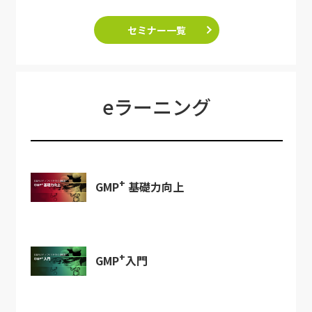
セミナー一覧
eラーニング
+
GMP
基礎力向上
+
GMP
入門