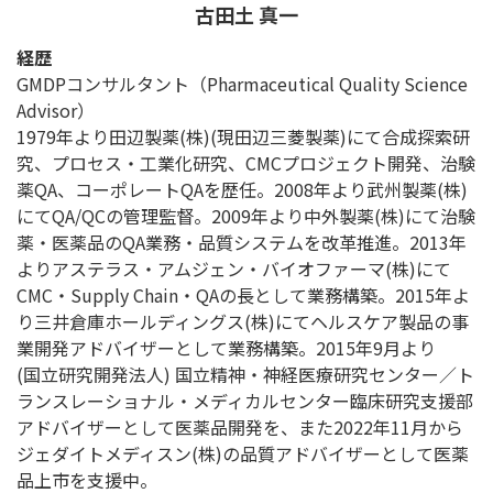
古田土 真一
経歴
GMDPコンサルタント（Pharmaceutical Quality Science
Advisor）
1979年より田辺製薬(株)(現田辺三菱製薬)にて合成探索研
究、プロセス・工業化研究、CMCプロジェクト開発、治験
薬QA、コーポレートQAを歴任。2008年より武州製薬(株)
にてQA/QCの管理監督。2009年より中外製薬(株)にて治験
薬・医薬品のQA業務・品質システムを改革推進。2013年
よりアステラス・アムジェン・バイオファーマ(株)にて
CMC・Supply Chain・QAの長として業務構築。2015年よ
り三井倉庫ホールディングス(株)にてヘルスケア製品の事
業開発アドバイザーとして業務構築。2015年9月より
(国立研究開発法人) 国立精神・神経医療研究センター／ト
ランスレーショナル・メディカルセンター臨床研究支援部
アドバイザーとして医薬品開発を、また2022年11月から
ジェダイトメディスン(株)の品質アドバイザーとして医薬
品上市を支援中。