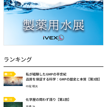
ランキング
私が経験したGMPの半世紀
1位
品質を保証する科学：GMPの歴史と本質【第3回】
中尾 明夫
化学屋の問わず語り【第1回】
2位
高橋 治