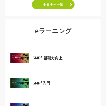
セミナー一覧
eラーニング
+
GMP
基礎力向上
+
GMP
入門