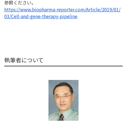
参照く
ださい。
https://www.biopharma-
reporter.com/Article/2019/01/
03/Cell-and-gene-therapy-
pipeline
執筆者について