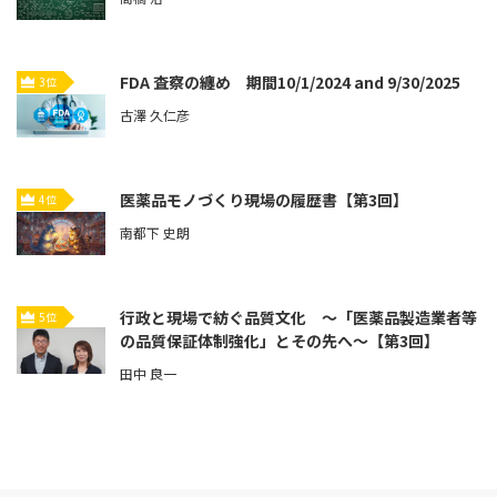
FDA 査察の纏め 期間10/1/2024 and 9/30/2025
3位
古澤 久仁彦
医薬品モノづくり現場の履歴書【第3回】
4位
南都下 史朗
行政と現場で紡ぐ品質文化 ～「医薬品製造業者等
5位
の品質保証体制強化」とその先へ～【第3回】
田中 良一