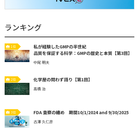
ランキング
私が経験したGMPの半世紀
1位
品質を保証する科学：GMPの歴史と本質【第3回】
中尾 明夫
化学屋の問わず語り【第1回】
2位
高橋 治
FDA 査察の纏め 期間10/1/2024 and 9/30/2025
3位
古澤 久仁彦