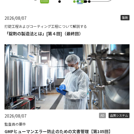
2026/08/07
製剤
打錠工程およびコーティング工程について解説する
「錠剤の製造法とは」[第４回]（最終回）
2026/08/07
AD
品質システム
監査員の要件
GMPヒューマンエラー防止のための文書管理【第105回】