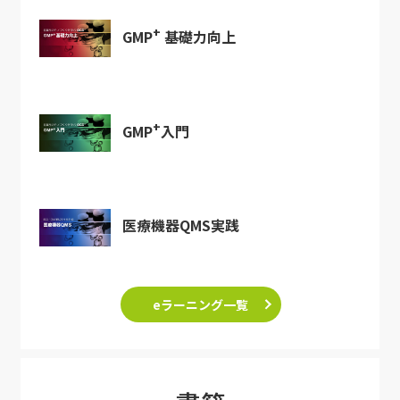
+
GMP
基礎力向上
+
GMP
入門
医療機器QMS実践
eラーニング一覧