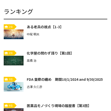
ランキング
ある老兵の視点【1-3】
1位
中尾 明夫
化学屋の問わず語り【第1回】
2位
高橋 治
FDA 査察の纏め 期間10/1/2024 and 9/30/2025
3位
古澤 久仁彦
医薬品モノづくり現場の履歴書【第3回】
4位