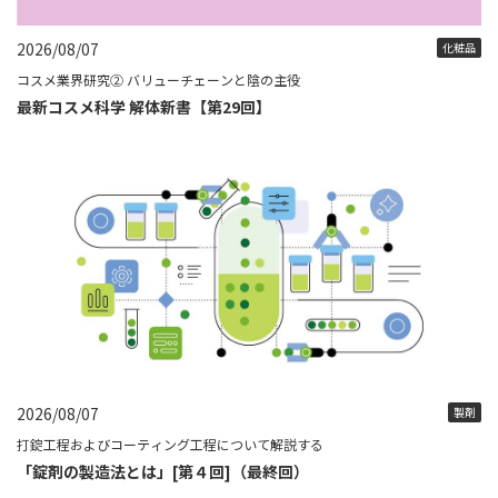
2026/08/07
化粧品
コスメ業界研究② バリューチェーンと陰の主役
最新コスメ科学 解体新書【第29回】
2026/08/07
製剤
打錠工程およびコーティング工程について解説する
「錠剤の製造法とは」[第４回]（最終回）