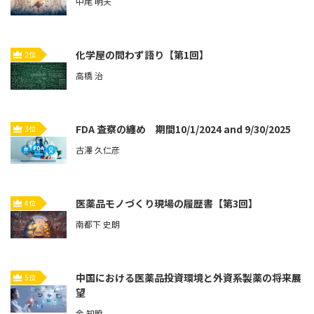
中尾 明夫
化学屋の問わず語り【第1回】
2位
高橋 治
FDA 査察の纏め 期間10/1/2024 and 9/30/2025
3位
古澤 久仁彦
医薬品モノづくり現場の履歴書【第3回】
4位
南都下 史朗
中国における医薬品投資環境と外資系製薬の将来展
5位
望
余 知暁