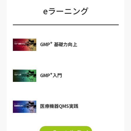
eラーニング
+
GMP
基礎力向上
+
GMP
入門
医療機器QMS実践