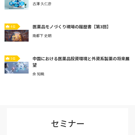
古澤 久仁彦
医薬品モノづくり現場の履歴書【第3回】
4位
南都下 史朗
中国における医薬品投資環境と外資系製薬の将来展
5位
望
余 知暁
セミナー