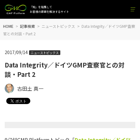
「知」を結集して
お客様の課題を解決するサイト
HOME
記事検索
ニューストピックス
Data Integrity／ドイツGMP査察
官との対談・Part 2
2017/09/14
ニューストピックス
Data Integrity／ドイツGMP査察官との対
談・Part 2
古田土 真一
9/7付GMP Platformトピック「
Data Integrity
／ドイツ