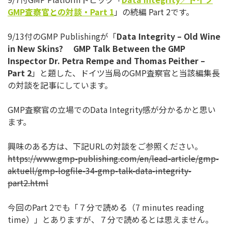
GMP
査察官との対談・
Part 1
」の続編 Part 2です。
9/13付のGMP Publishingが「
Data Integrity – Old Wine
in New Skins?
GMP Talk Between the GMP
Inspector Dr. Petra Rempe and Thomas Peither –
Part 2
」と題した、ドイツ当局のGMP査察官と当該編集長
の対談を記
事にしています。
GMP査察官の立場でのData Integrity感が分かるかと思い
ます。
興味のある方は、下記URLの対談をご参照ください。
https://www.gmp-publishing.
com/en/lead-article/gmp-
aktuell/gmp-logfile-34-gmp-
talk-data-integrity-
part2.html
今回のPart 2でも「７分で読める（7 minutes reading
time）」とありますが、７分で読めるとは思えません。