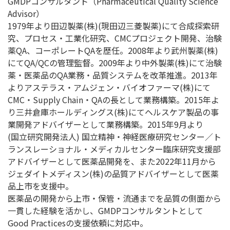
GMDPコンサルタント（Pharmaceutical Quality Science
Advisor）
1979年より田辺製薬(株)(現田辺三菱製薬)にて合成探索研
究、プロセス・工業化研究、CMCプロジェクト開発、治験
薬QA、コーポレートQAを歴任。2008年より武州製薬(株)
にてQA/QCの管理監督。2009年より中外製薬(株)にて治験
薬・医薬品のQA業務・品質システムを改革推進。2013年
よりアステラス・アムジェン・バイオファーマ(株)にて
CMC・Supply Chain・QAの長として業務構築。2015年よ
り三井倉庫ホールディングス(株)にてヘルスケア製品の事
業開発アドバイザーとして業務構築。2015年9月より
(国立研究開発法人) 国立精神・神経医療研究センター／ト
ランスレーショナル・メディカルセンター臨床研究支援部
アドバイザーとして医薬品開発を、また2022年11月から
ジェダイトメディスン(株)の品質アドバイザーとして医薬
品上市を支援中。
医薬品の開発から上市・保管・流通までを品質の側面から
一貫した経験を活かし、GMDPコンサルタントとして
Good Practicesの支援依頼に対応中。