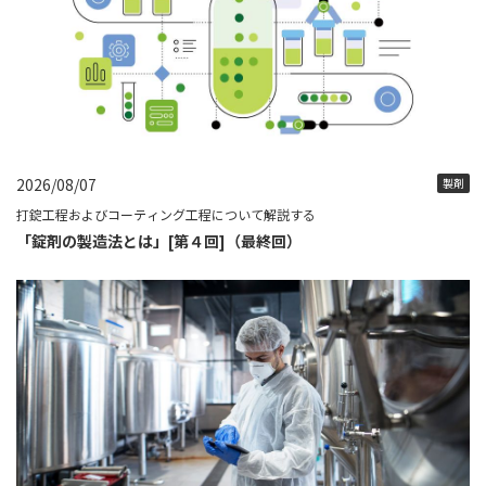
2026/08/07
製剤
打錠工程およびコーティング工程について解説する
「錠剤の製造法とは」[第４回]（最終回）