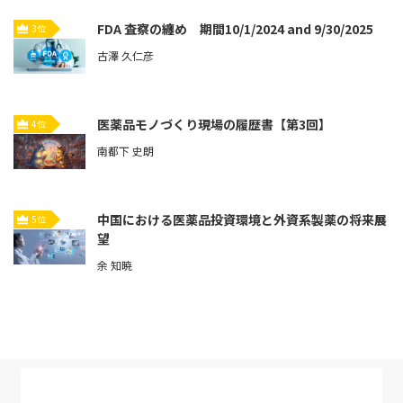
FDA 査察の纏め 期間10/1/2024 and 9/30/2025
3位
古澤 久仁彦
医薬品モノづくり現場の履歴書【第3回】
4位
南都下 史朗
中国における医薬品投資環境と外資系製薬の将来展
5位
望
余 知暁