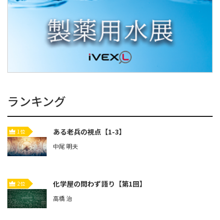
ランキング
ある老兵の視点【1-3】
1位
中尾 明夫
化学屋の問わず語り【第1回】
2位
高橋 治