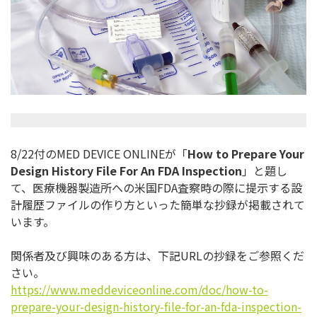
8/22付のMED DEVICE ONLINEが「
How to Prepare Your
Design History File For An FDA Inspection
」と題し
て、医療機器製造所への米国FDA
査察時の際に提示する設
計履歴ファイルの作り方といった簡単な抄
録が掲載されて
います。
関係者及び興味のある方は、下記URLの抄録をご参照くだ
さい。
https://www.meddeviceonline.
com/doc/how-to-
prepare-your-
design-history-file-for-an-
fda-inspection-