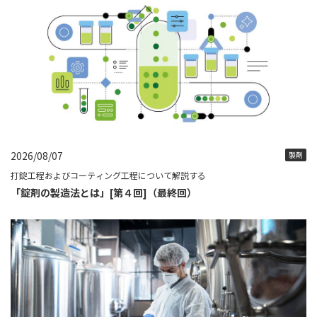
2026/08/07
製剤
打錠工程およびコーティング工程について解説する
「錠剤の製造法とは」[第４回]（最終回）