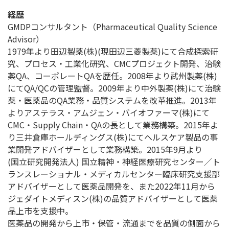
経歴
GMDPコンサルタント（Pharmaceutical Quality Science
Advisor）
1979年より田辺製薬(株)(現田辺三菱製薬)にて合成探索研
究、プロセス・工業化研究、CMCプロジェクト開発、治験
薬QA、コーポレートQAを歴任。2008年より武州製薬(株)
にてQA/QCの管理監督。2009年より中外製薬(株)にて治験
薬・医薬品のQA業務・品質システムを改革推進。2013年
よりアステラス・アムジェン・バイオファーマ(株)にて
CMC・Supply Chain・QAの長として業務構築。2015年よ
り三井倉庫ホールディングス(株)にてヘルスケア製品の事
業開発アドバイザーとして業務構築。2015年9月より
(国立研究開発法人) 国立精神・神経医療研究センター／ト
ランスレーショナル・メディカルセンター臨床研究支援部
アドバイザーとして医薬品開発を、また2022年11月から
ジェダイトメディスン(株)の品質アドバイザーとして医薬
品上市を支援中。
医薬品の開発から上市・保管・流通までを品質の側面から