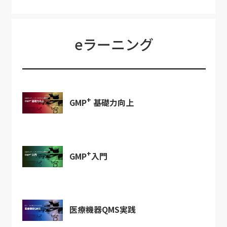
eラーニング
+
GMP
基礎力向上
+
GMP
入門
医療機器QMS実践