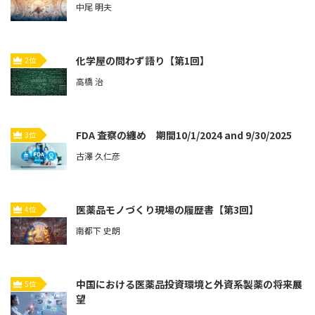
中尾 明夫
化学屋の問わず語り【第1回】
2位
高橋 治
FDA 査察の纏め 期間10/1/2024 and 9/30/2025
3位
古澤 久仁彦
医薬品モノづくり現場の履歴書【第3回】
4位
南都下 史朗
中国における医薬品投資環境と外資系製薬の将来展
5位
望