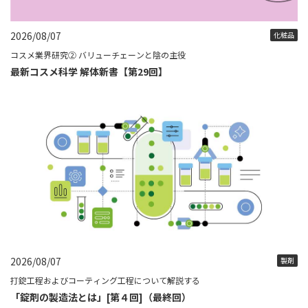
2026/08/07
化粧品
コスメ業界研究② バリューチェーンと陰の主役
最新コスメ科学 解体新書【第29回】
2026/08/07
製剤
打錠工程およびコーティング工程について解説する
「錠剤の製造法とは」[第４回]（最終回）