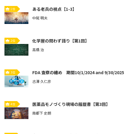
ある老兵の視点【1-3】
1位
中尾 明夫
化学屋の問わず語り【第1回】
2位
高橋 治
FDA 査察の纏め 期間10/1/2024 and 9/30/2025
3位
古澤 久仁彦
医薬品モノづくり現場の履歴書【第3回】
4位
南都下 史朗