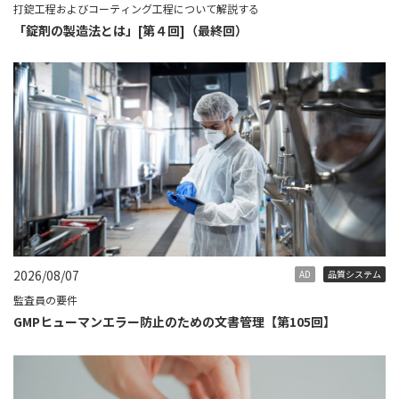
打錠工程およびコーティング工程について解説する
「錠剤の製造法とは」[第４回]（最終回）
2026/08/07
AD
品質システム
監査員の要件
GMPヒューマンエラー防止のための文書管理【第105回】