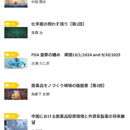
中尾 明夫
化学屋の問わず語り【第1回】
2位
高橋 治
FDA 査察の纏め 期間10/1/2024 and 9/30/2025
3位
古澤 久仁彦
医薬品モノづくり現場の履歴書【第3回】
4位
南都下 史朗
中国における医薬品投資環境と外資系製薬の将来展
5位
望