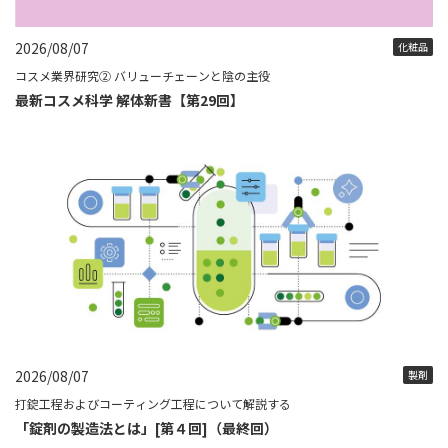
2026/08/07
化粧品
コスメ業界研究② バリューチェーンと陰の主役
最新コスメ科学 解体新書【第29回】
2026/08/07
製剤
打錠工程およびコーティング工程について解説する
「錠剤の製造法とは」[第４回]（最終回）