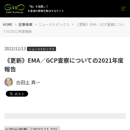
「知」を結集して
お客様の課題を解決するサイト
HOME
記事検索
ニューストピックス
《更新》EMA／GCP査察につい
ての2021年度報告
2022/12/13
ニューストピックス
《更新》EMA／GCP査察についての2021年度
報告
古田土 真一
※初出掲載（2022.11.22）