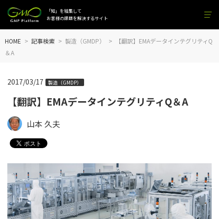
「知」を結集して
お客様の課題を解決するサイト
HOME
記事検索
製造（GMDP）
【翻訳】EMAデータインテグリティQ
＆A
2017/03/17
製造（GMDP）
【翻訳】EMAデータインテグリティQ＆A
山本 久夫