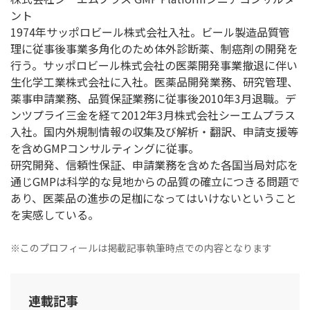
ント
1974年サッポロビール株式会社入社。ビール製造品質管
理に従事後事業多角化のため体外診断薬、制癌剤の開発を
行う。サッポロビール株式会社の医薬開発事業撤退に伴い
生化学工業株式会社に入社。医薬品開発業務、研究管理、
薬事申請業務、品質保証業務に従事後2010年3月退職。デ
ンツプライ三金を経て2012年3月株式会社シーエムプラス
入社。国内外規制情報の収集及び解析・翻訳、申請支援等
を含めGMPコンサルティングに従事。
研究開発、信頼性保証、申請業務を含めた各国当局対応を
通じGMPは科学的な見地からの品質の確立につきる問題で
あり、医薬品の進歩の足枷になってはいけないということ
を実感している。
※このプロフィールは掲載記事執筆時点での内容となります
連載記事