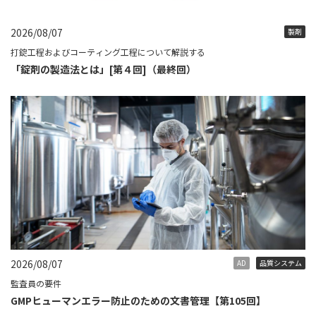
2026/08/07
製剤
打錠工程およびコーティング工程について解説する
「錠剤の製造法とは」[第４回]（最終回）
2026/08/07
AD
品質システム
監査員の要件
GMPヒューマンエラー防止のための文書管理【第105回】