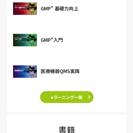
+
GMP
基礎力向上
+
GMP
入門
医療機器QMS実践
eラーニング一覧
書籍