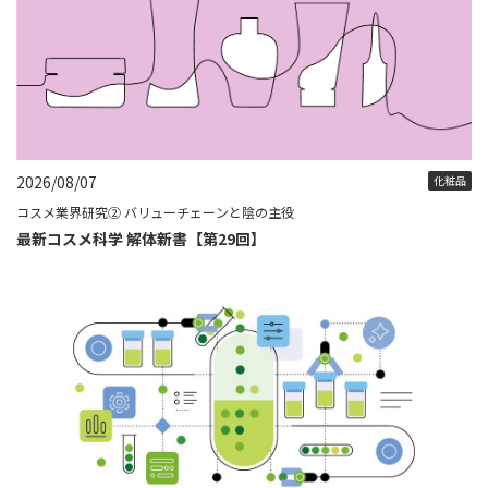
2026/08/07
化粧品
コスメ業界研究② バリューチェーンと陰の主役
最新コスメ科学 解体新書【第29回】