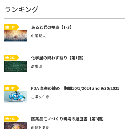
ランキング
ある老兵の視点【1-3】
1位
中尾 明夫
化学屋の問わず語り【第1回】
2位
高橋 治
FDA 査察の纏め 期間10/1/2024 and 9/30/2025
3位
古澤 久仁彦
医薬品モノづくり現場の履歴書【第3回】
4位
南都下 史朗