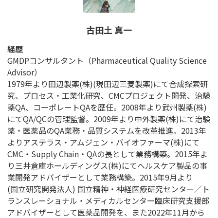
古田土 真一
経歴
GMDPコンサルタント（Pharmaceutical Quality Science
Advisor）
1979年より田辺製薬(株)(現田辺三菱製薬)にて合成探索研
究、プロセス・工業化研究、CMCプロジェクト開発、治験
薬QA、コーポレートQAを歴任。2008年より武州製薬(株)
にてQA/QCの管理監督。2009年より中外製薬(株)にて治験
薬・医薬品のQA業務・品質システムを改革推進。2013年
よりアステラス・アムジェン・バイオファーマ(株)にて
CMC・Supply Chain・QAの長として業務構築。2015年よ
り三井倉庫ホールディングス(株)にてヘルスケア製品の事
業開発アドバイザーとして業務構築。2015年9月より
(国立研究開発法人) 国立精神・神経医療研究センター／ト
ランスレーショナル・メディカルセンター臨床研究支援部
アドバイザーとして医薬品開発を、また2022年11月から