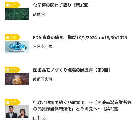
化学屋の問わず語り【第1回】
2位
高橋 治
FDA 査察の纏め 期間10/1/2024 and 9/30/2025
3位
古澤 久仁彦
医薬品モノづくり現場の履歴書【第3回】
4位
南都下 史朗
行政と現場で紡ぐ品質文化 ～「医薬品製造業者等
5位
の品質保証体制強化」とその先へ～【第3回】
田中 良一