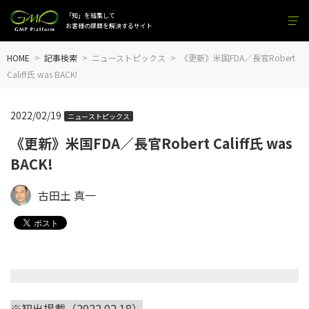
「知」を結集して
お客様の課題を解決するサイト
HOME
記事検索
ニューストピックス
《更新》米国FDA／長官Robert
Califf氏 was BACK!
2022/02/19
ニューストピックス
《更新》米国FDA／長官Robert Califf氏 was
BACK!
古田土 真一
※初出掲載（2022.02.18）