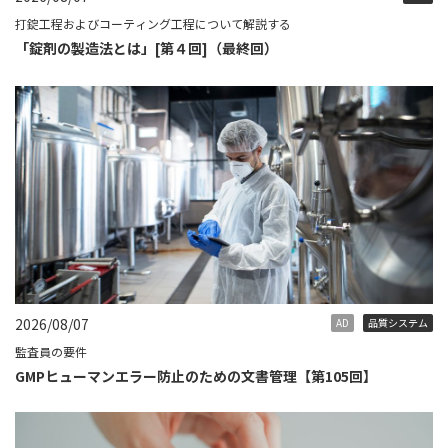
打錠工程およびコーティング工程について解説する
「錠剤の製造法とは」[第４回]（最終回）
2026/08/07
AD
品質システム
監査員の要件
GMPヒューマンエラー防止のための文書管理【第105回】