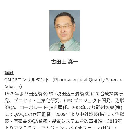
古田土 真一
経歴
GMDPコンサルタント（Pharmaceutical Quality Science
Advisor）
1979年より田辺製薬(株)(現田辺三菱製薬)にて合成探索研
究、プロセス・工業化研究、CMCプロジェクト開発、治験
薬QA、コーポレートQAを歴任。2008年より武州製薬(株)
にてQA/QCの管理監督。2009年より中外製薬(株)にて治験
薬・医薬品のQA業務・品質システムを改革推進。2013年
よりアステラス・アムジェン・バイオファーマ(株)にて