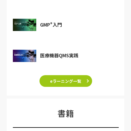
+
GMP
入門
医療機器QMS実践
eラーニング一覧
書籍