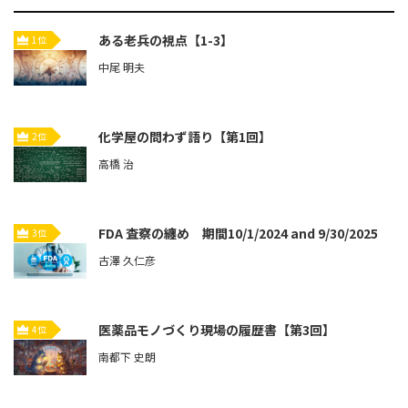
ある老兵の視点【1-3】
1位
中尾 明夫
化学屋の問わず語り【第1回】
2位
高橋 治
FDA 査察の纏め 期間10/1/2024 and 9/30/2025
3位
古澤 久仁彦
医薬品モノづくり現場の履歴書【第3回】
4位
南都下 史朗