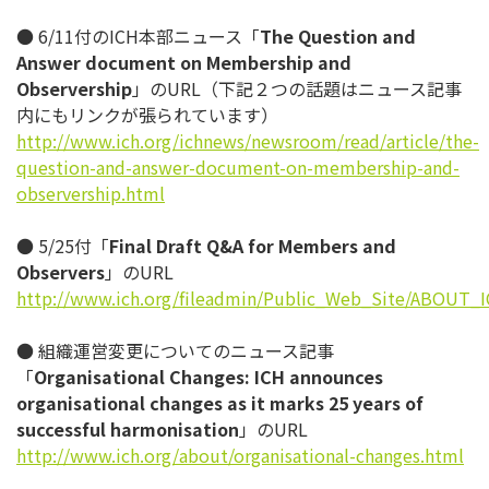
● 6/11付のICH本部ニュース「
The Question and
Answer document on Membership and
Observership
」のURL（下記２つの話題はニュース記事
内にもリンクが張られています）
http://www.ich.org/ichnews/newsroom/read/article/the-
question-and-answer-document-on-membership-and-
observership.html
● 5/25付「
Final Draft Q&A for Members and
Observers
」のURL
http://www.ich.org/fileadmin/Public_Web_Site/ABOUT_
● 組織運営変更についてのニュース記事
「
Organisational Changes: ICH announces
organisational changes as it marks 25 years of
successful harmonisation
」のURL
http://www.ich.org/about/organisational-changes.html