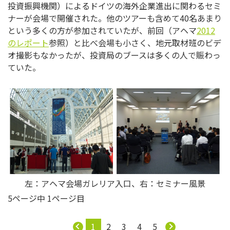
投資振興機関）によるドイツの海外企業進出に関わるセミ
ナーが会場で開催された。他のツアーも含めて40名あまり
という多くの方が参加されていたが、前回（アヘマ
2012
のレポート
参照）と比べ会場も小さく、地元取材班のビデ
オ撮影もなかったが、投資局のブースは多くの人で賑わっ
ていた。
左：アヘマ会場ガレリア入口、右：セミナー風景
5ページ中 1ページ目
1
2
3
4
5