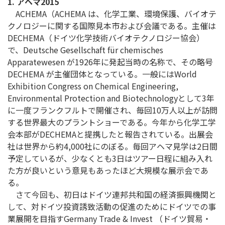
1.
アヘマ2015
ACHEMA（ACHEMA は、化学工業、環境保護、バイオテ
クノロジーに関する国際見本市および会議である。主催は
DECHEMA（ドイツ化学技術バイオテクノロジー協会）
で、Deutsche Gesellschaft für chemisches
Apparatewesen が1926年に発起当時の名称で、その略号
DECHEMA が主催団体となっている。一般にはWorld
Exhibition Congress on Chemical Engineering,
Environmental Protection and Biotechnologyとして3年
に一度フランクフルトで開催され、毎回10万人以上が訪問
する世界最大のプラントショーである。今年から化学工学
会本部がDECHEMAと提携したと報告されている。出展会
社は世界から約4,000社にのぼる。毎回アヘマ見学は2日間
予定しているが、少なくとも3日はツアー日程に組み入れ
た方が良いという意見もあったほど大規模な展示会であ
る。
さて今回も、初日はドイツ連邦共和国の経済振興機関と
して、対ドイツ投資誘致活動の促進のためにドイツでの事
業展開を目指すGermany Trade & Invest （ドイツ貿易・