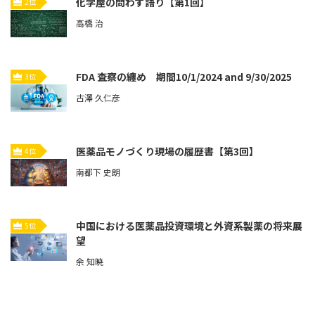
化学屋の問わず語り【第1回】
2位
高橋 治
FDA 査察の纏め 期間10/1/2024 and 9/30/2025
3位
古澤 久仁彦
医薬品モノづくり現場の履歴書【第3回】
4位
南都下 史朗
中国における医薬品投資環境と外資系製薬の将来展
5位
望
余 知暁