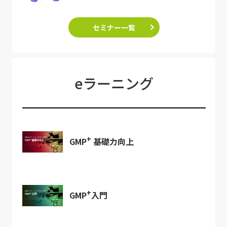
セミナー一覧
eラーニング
+
GMP
基礎力向上
+
GMP
入門