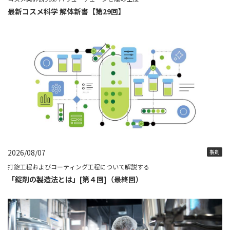
最新コスメ科学 解体新書【第29回】
2026/08/07
製剤
打錠工程およびコーティング工程について解説する
「錠剤の製造法とは」[第４回]（最終回）