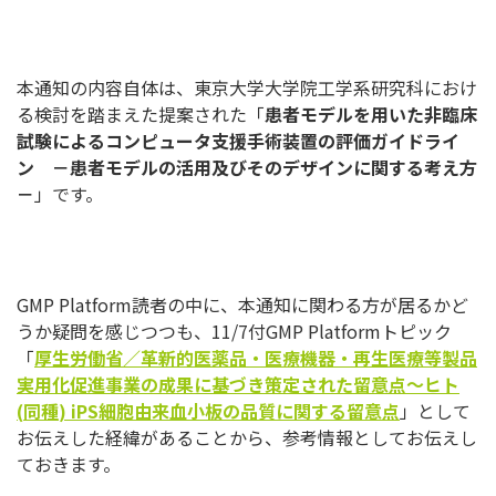
本通知の内容自体は、東京大学大学院工学系研究科におけ
る検討を
踏まえた提案された「
患者モデルを用いた非臨床
試験によるコンピ
ュータ支援手術装置の評価ガイドライ
ン －患者モデルの活用及びそのデザインに関する考え方
－
」です。
GMP Platform読者の中に、本通知に関わる方が居るかど
うか疑
問を感じつつも、11/7付GMP Platformトピック
「
厚生労働省／革新的医薬品・医療機器
・再生医療等製品
実用化促進事業の成果に基づき策定された留意点
～ヒト
(
同種
) iPS
細胞由来血小板の品質に関する留意点
」として
お伝えした経
緯があることから、参考情報としてお伝えし
ておきます。