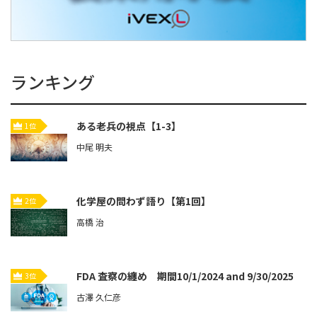
ランキング
ある老兵の視点【1-3】
1位
中尾 明夫
化学屋の問わず語り【第1回】
2位
高橋 治
FDA 査察の纏め 期間10/1/2024 and 9/30/2025
3位
古澤 久仁彦