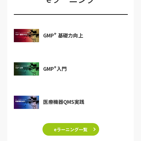
+
GMP
基礎力向上
+
GMP
入門
医療機器QMS実践
eラーニング一覧