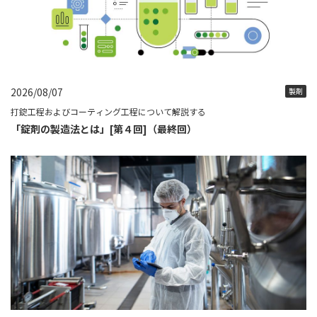
2026/08/07
製剤
打錠工程およびコーティング工程について解説する
「錠剤の製造法とは」[第４回]（最終回）