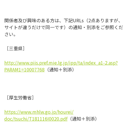
関係者及び興味のある方は、下記URLs（2点ありますが、
サイトが違うだけで同一です）の通知・
別添をご参照くだ
さい。
［三重県］
http://www.piis.pref.mie.lg.jp
/ipp/ta/index_a1-2.asp?
PARAM1=
10007768
（通知＋別添）
［厚生労働省］
https://www.mhlw.go.jp/hourei/
doc/tsuchi/T181116I0020.pdf
（
通知＋別添）