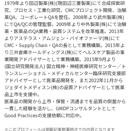
1979年より田辺製薬(株)(現田辺三菱製薬)にて合成探索研
究、プロセス・工業化研究、CMCプロジェクト開発、治験
薬QA、コーポレートQAを歴任。2008年より武州製薬(株)
にてQA/QCの管理監督。2009年より中外製薬(株)にて治験
薬・医薬品のQA業務・品質システムを改革推進。2013年
よりアステラス・アムジェン・バイオファーマ(株)にて
CMC・Supply Chain・QAの長として業務構築。2015年よ
り三井倉庫ホールディングス(株)にてヘルスケア製品の事
業開発アドバイザーとして業務構築。2015年9月より
(国立研究開発法人) 国立精神・神経医療研究センター／ト
ランスレーショナル・メディカルセンター臨床研究支援部
アドバイザーとして医薬品開発を、また2022年11月から
ジェダイトメディスン(株)の品質アドバイザーとして医薬
品上市を支援中。
医薬品の開発から上市・保管・流通までを品質の側面から
一貫した経験を活かし、GMDPコンサルタントとして
Good Practicesの支援依頼に対応中。
※このプロフィールは掲載記事執筆時点での内容となります