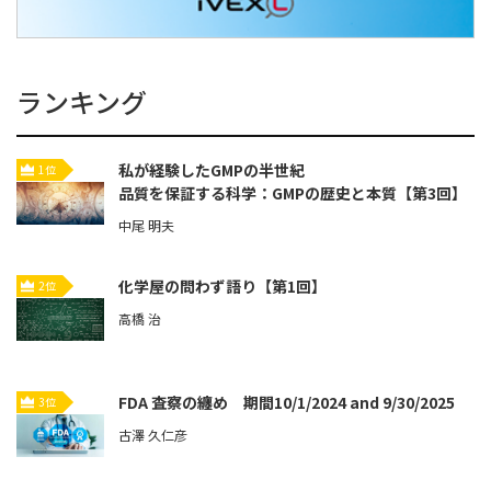
ランキング
私が経験したGMPの半世紀
1位
品質を保証する科学：GMPの歴史と本質【第3回】
中尾 明夫
化学屋の問わず語り【第1回】
2位
高橋 治
FDA 査察の纏め 期間10/1/2024 and 9/30/2025
3位
古澤 久仁彦