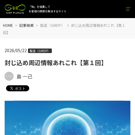
「知」を結集して
お客様の課題を解決するサイト
HOME
記事検索
製造（GMDP）
封じ込め周辺情報あれこれ【第１
回】
2026/05/22
製造（GMDP）
封じ込め周辺情報あれこれ【第１回】
島 一己