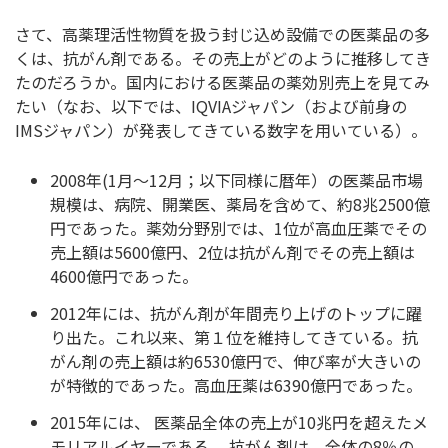
さて、高薬理活性物質を扱う封じ込め設備での医薬品の多
くは、抗がん剤である。その売上がどのように推移してき
たのだろうか。国内における医薬品の薬効別売上を見てみ
たい（なお、以下では、IQVIAジャパン（および前身の
IMSジャパン）が発表してきている数字を用いている）。
2008年(1月～12月；以下同様に暦年）の医薬品市場
規模は、病院、開業医、薬局を含めて、約8兆2500億
円であった。薬効分野別では、1位が高血圧薬でその
売上額は5600億円、2位は抗がん剤でその売上額は
4600億円であった。
2012年には、抗がん剤が年間売り上げのトップに躍
り出た。これ以来、第１位を維持してきている。抗
がん剤の売上額は約6530億円で、伸び率が大きいの
が特徴的であった。高血圧薬は6390億円であった。
2015年には、 医薬品全体の売上が10兆円を超えたメ
モリアルイヤーである。 抗がん剤は、全体の8％の