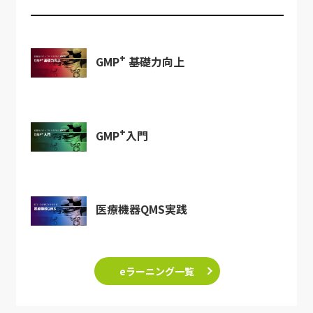
+
GMP
基礎力向上
+
GMP
入門
医療機器QMS実践
eラーニング一覧