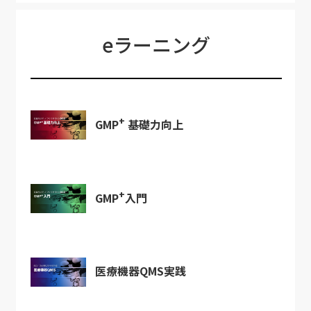
eラーニング
+
GMP
基礎力向上
+
GMP
入門
医療機器QMS実践