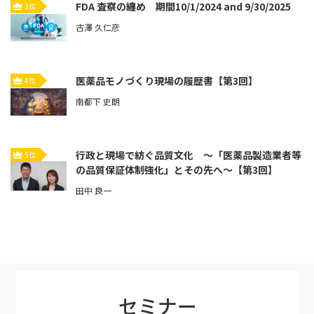
FDA 査察の纏め 期間10/1/2024 and 9/30/2025
3位
古澤 久仁彦
医薬品モノづくり現場の履歴書【第3回】
4位
南都下 史朗
行政と現場で紡ぐ品質文化 ～「医薬品製造業者等
5位
の品質保証体制強化」とその先へ～【第3回】
田中 良一
セミナー