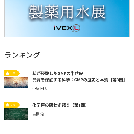
ランキング
私が経験したGMPの半世紀
1位
品質を保証する科学：GMPの歴史と本質【第3回】
中尾 明夫
化学屋の問わず語り【第1回】
2位
高橋 治