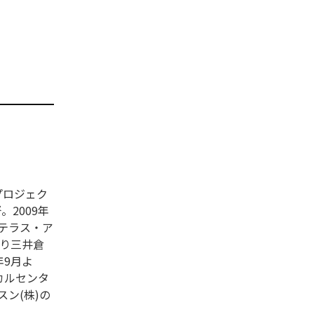
プロジェク
。2009年
ステラス・ア
より三井倉
年9月よ
カルセンタ
ン(株)の