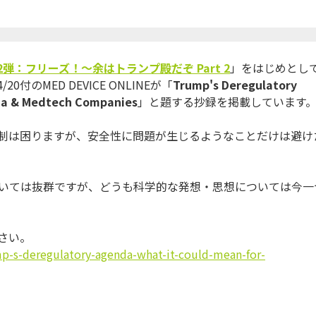
2
弾：フリーズ！～
余はトランプ殿だぞ
Part 2
」をはじめとし
4/20付のMED DEVICE ONLINEが「
Trump's Deregulatory
ma & Medtech Companies
」と題する抄録を掲載しています
制は困りますが、
安全性に問題が生じるようなことだけは避け
いては抜群ですが、
どうも科学的な発想・
思想については今一
さい。
p-s-deregulatory-
agenda-what-it-could-mean-for-