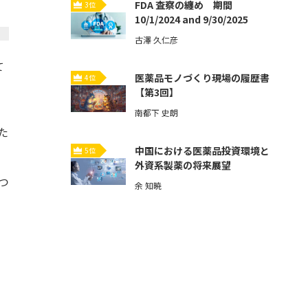
FDA 査察の纏め 期間
3位
10/1/2024 and 9/30/2025
古澤 久仁彦
て
医薬品モノづくり現場の履歴書
4位
【第3回】
。
南都下 史朗
た
中国における医薬品投資環境と
5位
外資系製薬の将来展望
つ
余 知暁