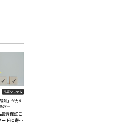
品質システム
程理解」が支え
基盤―
品品質保証こ
ソードに寄せ