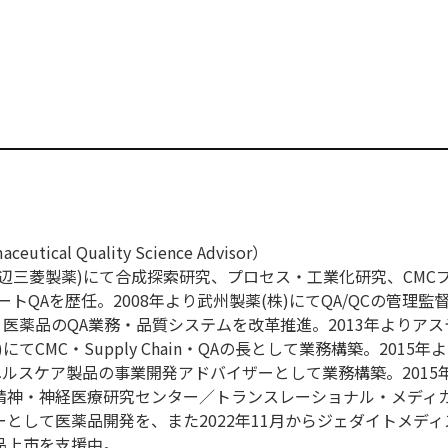
ical Quality Science Advisor）
現田辺三菱製薬)にて合成探索研究、プロセス・工業化研究、CMC
トQAを歴任。2008年より武州製薬(株)にてQA/QCの管理監督
・医薬品のQA業務・品質システムを改革推進。2013年よりア
てCMC・Supply Chain・QAの長として業務構築。2015年
ヘルスケア製品の事業開発アドバイザーとして業務構築。2015
立精神・神経医療研究センター／トランスレーショナル・メディ
として医薬品開発を、また2022年11月からジェダイトメディス
品上市を支援中。