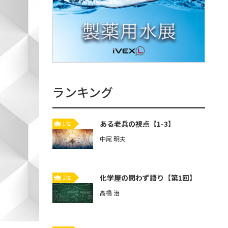
ランキング
ある老兵の視点【1-3】
1位
中尾 明夫
化学屋の問わず語り【第1回】
2位
高橋 治