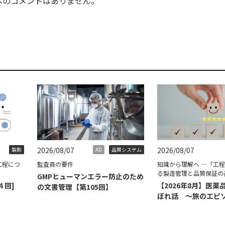
へのコメントはありません。
2026/08/07
2026/08/07
製剤
AD
品質システム
工程につ
監査員の要件
知識から理解へ ―「工
る製造管理と品質保証の
GMPヒューマンエラー防止のため
４回]
【2026年8月】医薬
の文書管理【第105回】
ぼれ話 ～旅のエピ
て～