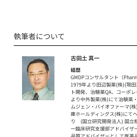
執筆者について
古田土 真一
経歴
GMDPコンサルタント（Pharmaceut
1979年より田辺製薬(株)(
ト開発、治験薬QA、コーポレー
より中外製薬(株)にて治験薬
ムジェン・バイオファーマ(株)に
庫ホールディングス(株)にて
り (国立研究開発法人) 国
ー臨床研究支援部アドバイザー
品質アドバイザーとして医薬