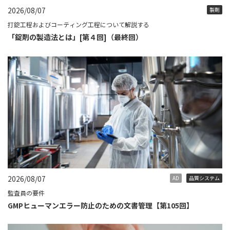
2026/08/07
製剤
打錠工程およびコーティング工程について解説する
「錠剤の製造法とは」[第４回]（最終回）
2026/08/07
AD
品質システム
監査員の要件
GMPヒューマンエラー防止のための文書管理【第105回】