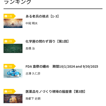
ランキング
ある老兵の視点【1-3】
1位
中尾 明夫
化学屋の問わず語り【第1回】
2位
高橋 治
FDA 査察の纏め 期間10/1/2024 and 9/30/2025
3位
古澤 久仁彦
医薬品モノづくり現場の履歴書【第3回】
4位
南都下 史朗