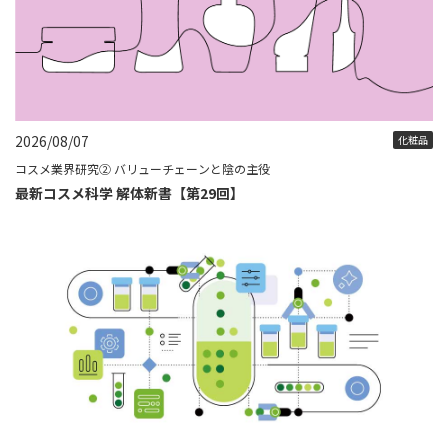
2026/08/07
化粧品
コスメ業界研究② バリューチェーンと陰の主役
最新コスメ科学 解体新書【第29回】