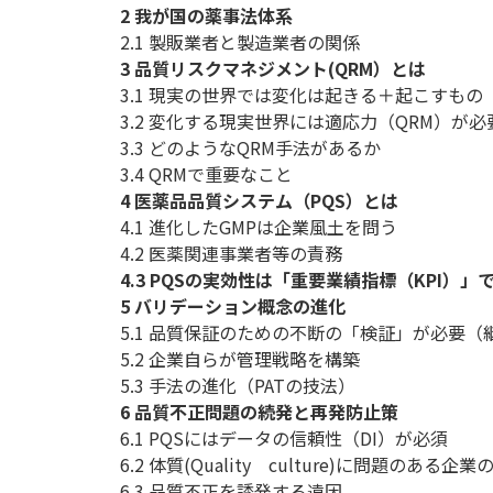
2 我が国の薬事法体系
2.1 製販業者と製造業者の関係
3 品質リスクマネジメント(QRM）とは
3.1 現実の世界では変化は起きる＋起こすもの
3.2 変化する現実世界には適応力（QRM）が必
3.3 どのようなQRM手法があるか
3.4 QRMで重要なこと
4 医薬品品質システム（PQS）とは
4.1 進化したGMPは企業風土を問う
4.2 医薬関連事業者等の責務
4.3 PQSの実効性は「重要業績指標（KPI）」
5 バリデーション概念の進化
5.1 品質保証のための不断の「検証」が必要
5.2 企業自らが管理戦略を構築
5.3 手法の進化（PATの技法）
6 品質不正問題の続発と再発防止策
6.1 PQSにはデータの信頼性（DI）が必須
6.2 体質(Quality culture)に問題のある企
6.3 品質不正を誘発する遠因