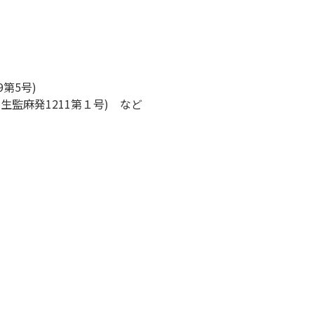
第5号)
生監麻発1211第１号) など