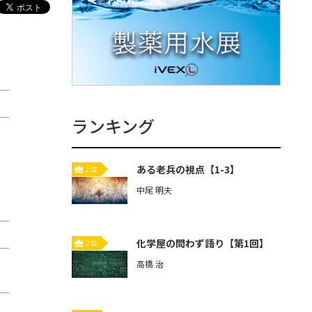
ランキング
ある老兵の視点【1-3】
1位
中尾 明夫
化学屋の問わず語り【第1回】
2位
高橋 治