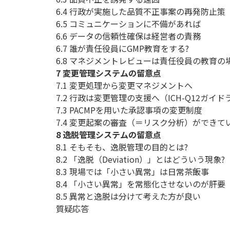
6.4 行政が実施した品質不正事案の再発防止策
6.5 コミュニケーションに不備があれば
6.6 データの信頼性確保は経営者の責務
6.7 誰が責任役員にGMP教育をする?
6.8 マネジメントレビューは責任役員の教育の
7 変更管理システムの留意点
7.1 変更処理から変更マネジメントへ
7.2 行政は変更管理の支援へ（ICH-Q12ガイ
7.3 PACMPを用いた承認事項の変更制度
7.4 変更起案の審査（＝リスク分析）ができて
8 逸脱管理システムの留意点
8.1 そもそも、逸脱管理の目的とは?
8.2 「逸脱（Deviation）」とはどういう現象?
8.3 現場では「小さい異常」は日常茶飯事
8.4 「小さい異常」を常態化させないのが肝要
8.5 異常と逸脱は分けて考えた方が良い
質疑応答