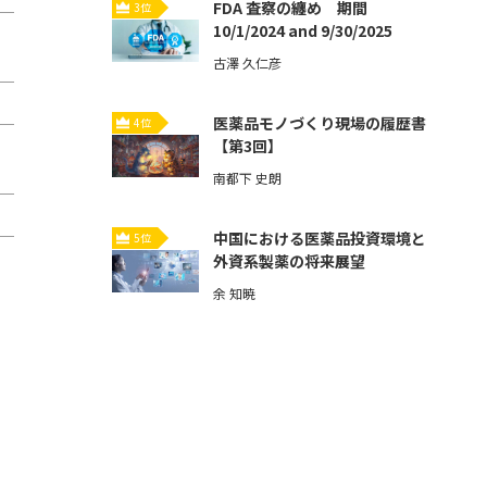
FDA 査察の纏め 期間
3位
10/1/2024 and 9/30/2025
古澤 久仁彦
医薬品モノづくり現場の履歴書
4位
【第3回】
南都下 史朗
中国における医薬品投資環境と
5位
外資系製薬の将来展望
余 知暁