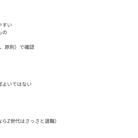
やすい
もの
原理、原則）で確認
ばよいではない
土ならZ世代はさっさと退職）