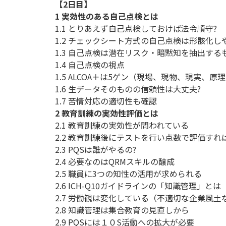
【2日目】
1 実効性のある自己点検とは
1.1 とりあえず自己点検しておけば法令順守?
1.2 チェックシート方式の自己点検は形骸化し
1.3 自己点検は潜在リスク・暗黙知を抽出する
1.4 自己点検の視点
1.5 ALCOA＋は5ゲン（現場、現物、現実、
1.6 生データそのものの信頼性は大丈夫?
1.7 苦情対応の適切性も確認
2 教育訓練の実効性評価とは
2.1 教育訓練の実効性が問われている
2.2 教育訓練後にテストを行い点数で評価すれ
2.3 PQSは誰がやるの?
2.4 必要なのはQRMスキルの醸成
2.5 職員に3つの知性の活用が求められる
2.6 ICH-Q10ガイドラインの「知識管理」とは
2.7 労働観は変化している（不適切な企業風
2.8 知識管理は集合教育の見直しから
2.9 PQSには１０S活動への拡大が必要