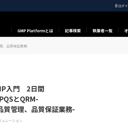
ログイ
GMP Platformとは
記事検索
執筆者一覧
質管理、品質保証業務-
MP入門 2日間
-PQSとQRM-
品質管理、品質保証業務-
ギュレーション