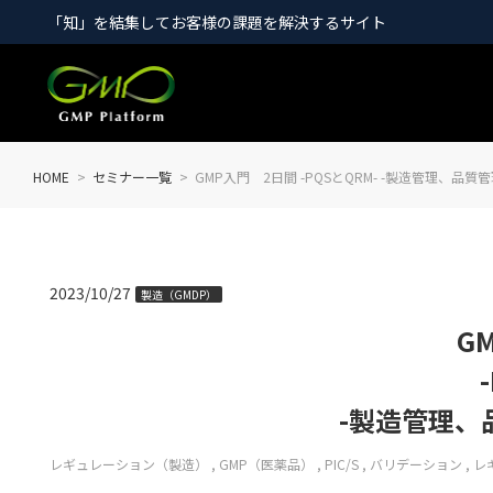
「知」を結集してお客様の課題を解決するサイト
HOME
セミナー一覧
GMP入門 2日間 -PQSとQRM- -製造管理、品
2023/10/27
製造（GMDP）
G
-製造管理、
レギュレーション（製造）
GMP（医薬品）
PIC/S
バリデーション
レ