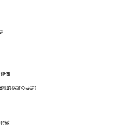
要
で評価
（継続的検証の要請）
業の特徴