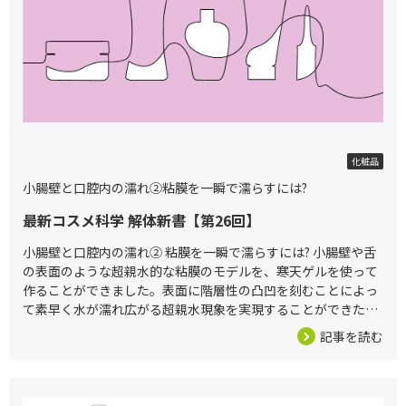
2026/04/03
化粧品
小腸壁と口腔内の濡れ②粘膜を一瞬で濡らすには?
最新コスメ科学 解体新書【第26回】
小腸壁と口腔内の濡れ② 粘膜を一瞬で濡らすには? 小腸壁や舌
の表面のような超親水的な粘膜のモデルを、寒天ゲルを使って
作ることができました。表面に階層性の凸凹を刻むことによっ
て素早く水が濡れ広がる超親水現象を実現することができたの
です [1]。研究の成果はアメリカ学会の界面化学の専門誌に掲
記事を読む
載され、やれ