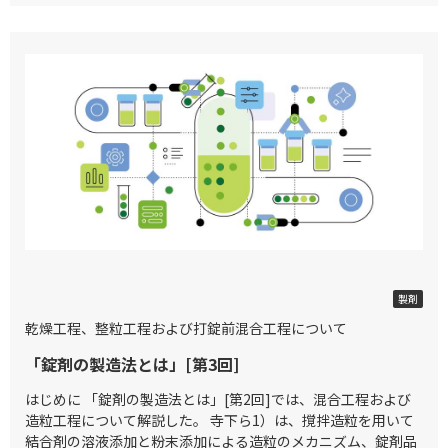
2026/06/05
製剤
乾燥工程、整粒工程および打錠前混合工程について
「錠剤の製造法とは」[第3回]
はじめに 「錠剤の製造法とは」[第2回]では、混合工程および
造粒工程について解説した。 寺下ら1）は、撹拌造粒を用いて
結合剤の溶液添加と粉末添加による造粒のメカニズム、錠剤品