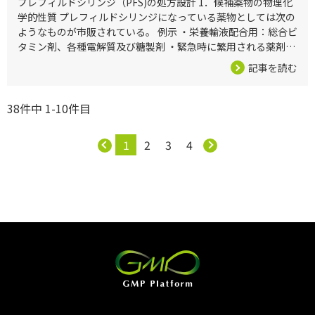
プレフィルドシリンジ（PFS)の処方設計 1．候補薬物の物理化
学的性質 プレフィルドシリンジになっている薬物としては次の
ようなものが市販されている。 例示 ・栄養輸液配合用：総合ビ
タミン剤、各種電解質及び糖製剤 ・緊急時に繁用される薬剤：
エピネフィリン、ニトログリセリン、リドカイン ・ヒアルロン
記事を読む
酸ナ
38件中 1-10件目
1
2
3
4