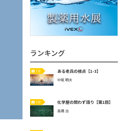
ランキング
ある老兵の視点【1-3】
1位
中尾 明夫
化学屋の問わず語り【第1回】
2位
高橋 治