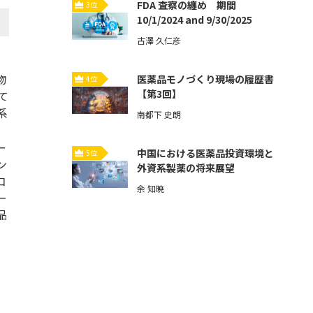
FDA 査察の纏め 期間
3位
10/1/2024 and 9/30/2025
古澤 久仁彦
物
医薬品モノづくり現場の履歴書
4位
【第3回】
て
系
南都下 史朗
ー
中国における医薬品投資環境と
5位
ン
外資系製薬の将来展望
コ
余 知暁
ー
品