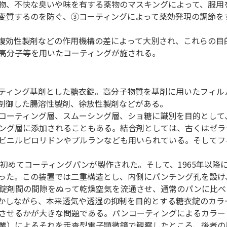
物、不快な臭いや味を有する薬物のマスキングによって、服用
変質するのを防ぐ、③コーティングによって薬効発現の調節を
複効性製剤などの作用機構の差によって大別され、これらの目
高分子等を用いたコーティングが施される。
ティング基剤とした糖衣錠。高分子物質を基剤に用いたフィル
制御した腸溶性製剤、徐放性製剤などがある。
コーティング層、スムーシング層、ショ糖に識別を目的として
ング層に添加されることもある。結合剤としては、古くはゼラ
ビニルピロリドンやプルランなども用いられている。そしてフ
初めてコーティングパンが製作された。そして、1965年以降
った。この装置では二重構造とし、内側にパンチング孔を設け
錠剤間の間隙をぬって乾燥空気を流通させ、通常のパンに比べ
しかしながら、本来透気や透湿の抑制を目的とする糖衣錠のカラ
させるかが大きな問題である。パンコーティングによるカラー
業）によるそれを走査型電子顕微鏡で観察したところ、後者の