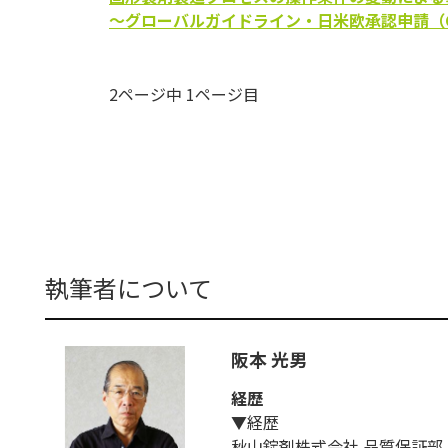
～グローバルガイドライン・日米欧承認申請（
2ページ中 1ページ目
執筆者について
阪本 光男
経歴
▼経歴
秋山錠剤株式会社 品質保証部 