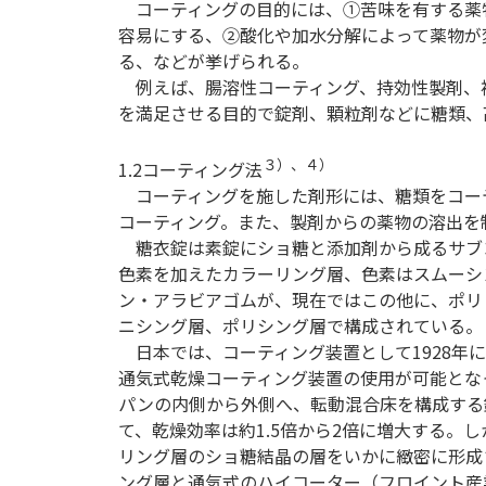
コーティングの目的には、①苦味を有する薬
容易にする、②酸化や加水分解によって薬物が
る、などが挙げられる。
例えば、腸溶性コーティング、持効性製剤、
を満足させる目的で錠剤、顆粒剤などに糖類、
３）、４）
1.2コーティング法
コーティングを施した剤形には、糖類をコー
コーティング。また、製剤からの薬物の溶出を
糖衣錠は素錠にショ糖と添加剤から成るサブ
色素を加えたカラーリング層、色素はスムーシ
ン・アラビアゴムが、現在ではこの他に、ポリ
ニシング層、ポリシング層で構成されている。
日本では、コーティング装置として1928年に
通気式乾燥コーティング装置の使用が可能とな
パンの内側から外側へ、転動混合床を構成する
て、乾燥効率は約1.5倍から2倍に増大する。
リング層のショ糖結晶の層をいかに緻密に形成
ング層と通気式のハイコーター（フロイント産