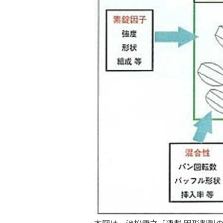
本図は、池松康之「連載 固形製剤