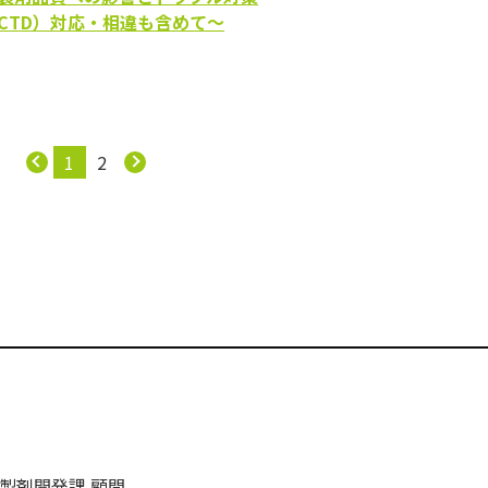
CTD）対応・相違も含めて～
1
2
製剤開発課 顧問