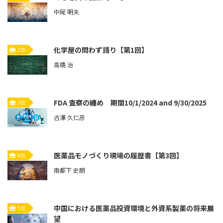
中尾 明夫
化学屋の問わず語り【第1回】
2位
高橋 治
FDA 査察の纏め 期間10/1/2024 and 9/30/2025
3位
古澤 久仁彦
医薬品モノづくり現場の履歴書【第3回】
4位
南都下 史朗
中国における医薬品投資環境と外資系製薬の将来展
5位
望