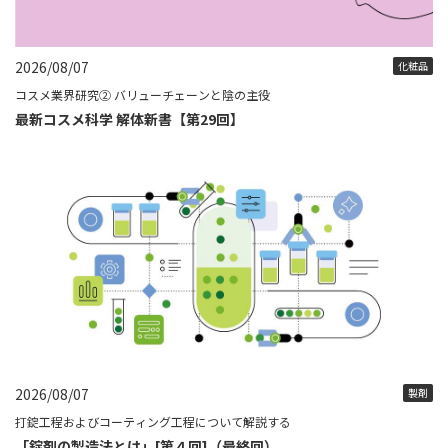
2026/08/07
化粧品
コスメ業界研究② バリューチェーンと陰の主役
最新コスメ科学 解体新書【第29回】
2026/08/07
製剤
打錠工程およびコーティング工程について解説する
「錠剤の製造法とは」[第４回]（最終回）