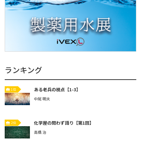
ランキング
ある老兵の視点【1-3】
1位
中尾 明夫
化学屋の問わず語り【第1回】
2位
高橋 治