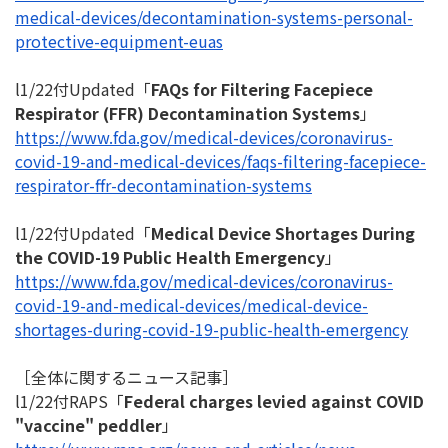
medical-
devices/decontamination-
systems-personal-
protective-
equipment-euas
l1/22付Updated「
FAQs for Filtering Facepiece
Respirator (FFR) Decontamination Systems
」
https://www.fda.gov/medical-
devices/coronavirus-
covid-19-
and-medical-devices/faqs-
filtering-facepiece-
respirator-ffr-
decontamination-systems
l1/22付Updated「
Medical Device Shortages During
the COVID-19 Public Health Emergency
」
https://www.fda.gov/medical-
devices/coronavirus-
covid-19-
and-medical-devices/medical-
device-
shortages-during-covid-
19-public-health-emergency
［全体に関するニュース記事］
l1/22付RAPS「
Federal charges levied against COVID
"vaccine" peddler
」