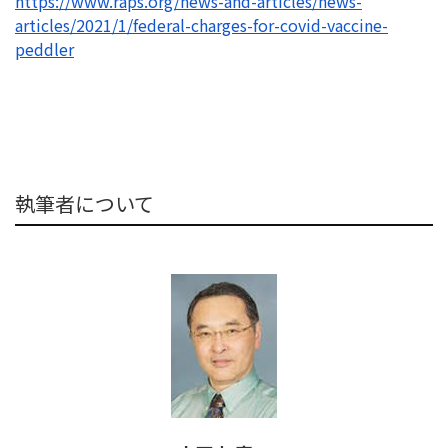
https://www.raps.org/news-and-
articles/news-
articles/2021/1/
federal-charges-for-covid-
vaccine-
peddler
執筆者について