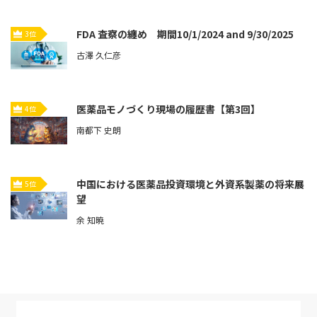
FDA 査察の纏め 期間10/1/2024 and 9/30/2025
3位
古澤 久仁彦
医薬品モノづくり現場の履歴書【第3回】
4位
南都下 史朗
中国における医薬品投資環境と外資系製薬の将来展
5位
望
余 知暁