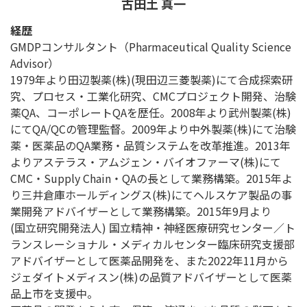
古田土 真一
経歴
GMDPコンサルタント（Pharmaceutical Quality Science
Advisor）
1979年より田辺製薬(株)(現田辺三菱製薬)にて合成探索研
究、プロセス・工業化研究、CMCプロジェクト開発、治験
薬QA、コーポレートQAを歴任。2008年より武州製薬(株)
にてQA/QCの管理監督。2009年より中外製薬(株)にて治験
薬・医薬品のQA業務・品質システムを改革推進。2013年
よりアステラス・アムジェン・バイオファーマ(株)にて
CMC・Supply Chain・QAの長として業務構築。2015年よ
り三井倉庫ホールディングス(株)にてヘルスケア製品の事
業開発アドバイザーとして業務構築。2015年9月より
(国立研究開発法人) 国立精神・神経医療研究センター／ト
ランスレーショナル・メディカルセンター臨床研究支援部
アドバイザーとして医薬品開発を、また2022年11月から
ジェダイトメディスン(株)の品質アドバイザーとして医薬
品上市を支援中。