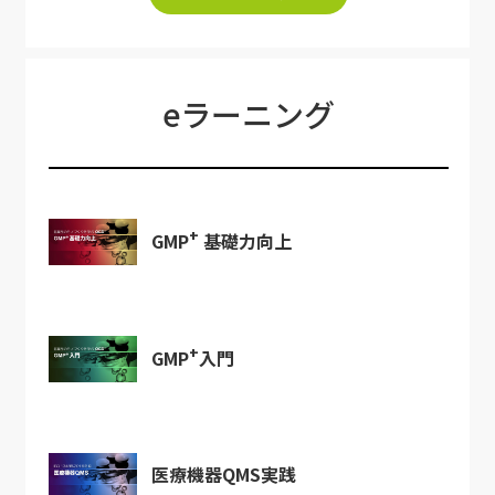
eラーニング
+
GMP
基礎力向上
+
GMP
入門
医療機器QMS実践