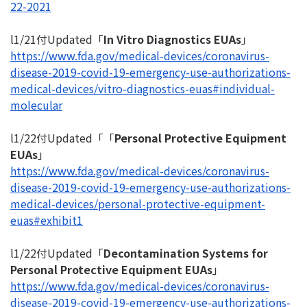
22-2021
l1/21付Updated「
In Vitro Diagnostics EUAs
」
https://www.fda.gov/medical-
devices/coronavirus-
disease-
2019-covid-19-emergency-use-
authorizations-
medical-
devices/vitro-diagnostics-
euas#individual-
molecular
l1/22付Updated「「
Personal Protective Equipment
EUAs
」
https://www.fda.gov/medical-
devices/coronavirus-
disease-
2019-covid-19-emergency-use-
authorizations-
medical-
devices/personal-protective-
equipment-
euas#exhibit1
l1/22付Updated「
Decontamination Systems for
Personal Protective Equipment EUAs
」
https://www.fda.gov/medical-
devices/coronavirus-
disease-
2019-covid-19-emergency-use-
authorizations-