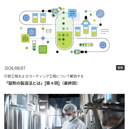
2026/08/07
製剤
打錠工程およびコーティング工程について解説する
「錠剤の製造法とは」[第４回]（最終回）