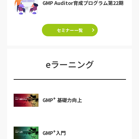
GMP Auditor育成プログラム第22期
セミナー一覧
eラーニング
+
GMP
基礎力向上
+
GMP
入門