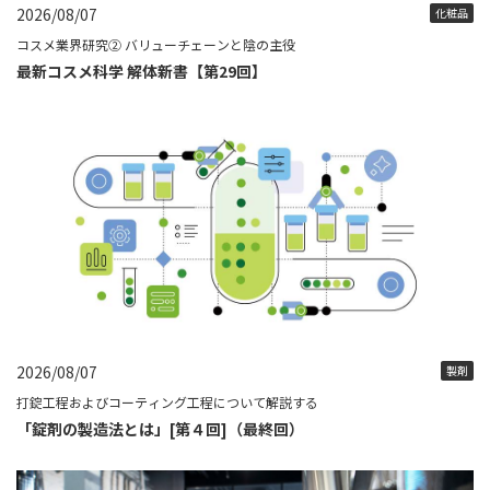
2026/08/07
化粧品
コスメ業界研究② バリューチェーンと陰の主役
最新コスメ科学 解体新書【第29回】
2026/08/07
製剤
打錠工程およびコーティング工程について解説する
「錠剤の製造法とは」[第４回]（最終回）