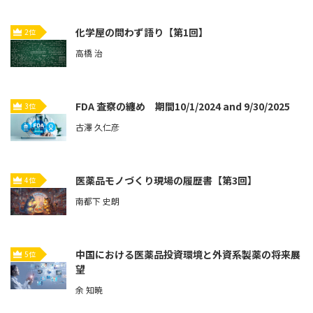
化学屋の問わず語り【第1回】
2位
高橋 治
FDA 査察の纏め 期間10/1/2024 and 9/30/2025
3位
古澤 久仁彦
医薬品モノづくり現場の履歴書【第3回】
4位
南都下 史朗
中国における医薬品投資環境と外資系製薬の将来展
5位
望
余 知暁