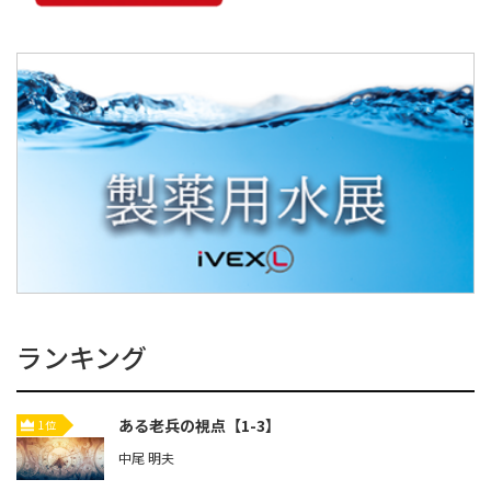
ランキング
ある老兵の視点【1-3】
1位
中尾 明夫