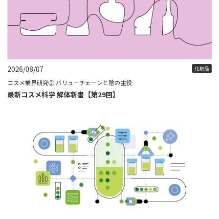
2026/08/07
化粧品
コスメ業界研究② バリューチェーンと陰の主役
最新コスメ科学 解体新書【第29回】