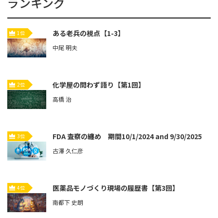
ランキング
ある老兵の視点【1-3】
1位
中尾 明夫
化学屋の問わず語り【第1回】
2位
高橋 治
FDA 査察の纏め 期間10/1/2024 and 9/30/2025
3位
古澤 久仁彦
医薬品モノづくり現場の履歴書【第3回】
4位
南都下 史朗