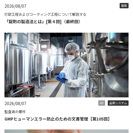
2026/08/07
製剤
打錠工程およびコーティング工程について解説する
「錠剤の製造法とは」[第４回]（最終回）
2026/08/07
AD
品質システム
監査員の要件
GMPヒューマンエラー防止のための文書管理【第105回】