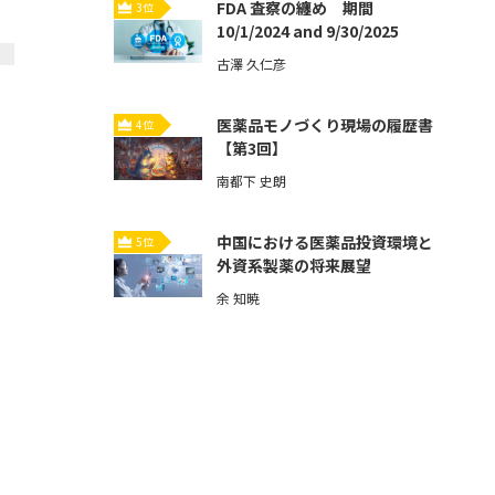
FDA 査察の纏め 期間
3位
10/1/2024 and 9/30/2025
古澤 久仁彦
医薬品モノづくり現場の履歴書
4位
【第3回】
南都下 史朗
中国における医薬品投資環境と
5位
外資系製薬の将来展望
余 知暁