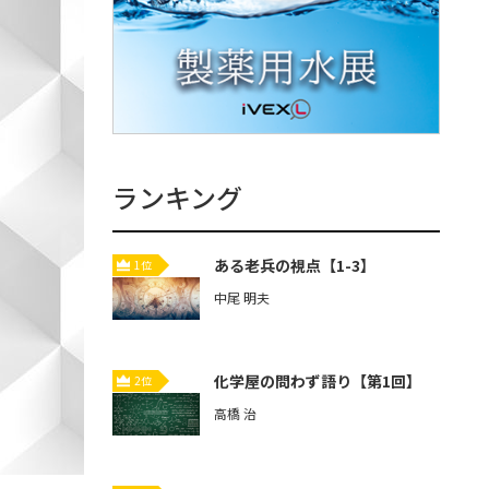
ランキング
ある老兵の視点【1-3】
1位
中尾 明夫
化学屋の問わず語り【第1回】
2位
高橋 治