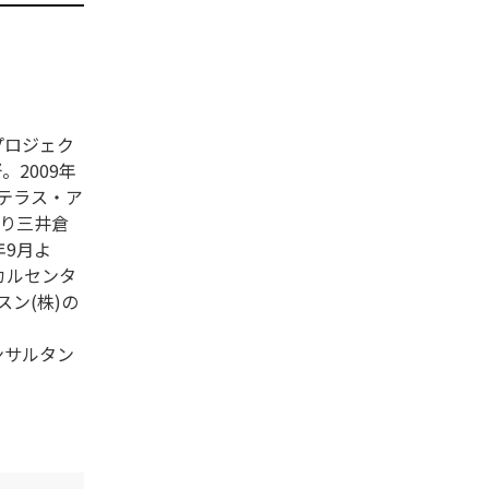
プロジェク
。2009年
ステラス・ア
より三井倉
年9月よ
カルセンタ
ン(株)の
ンサルタン