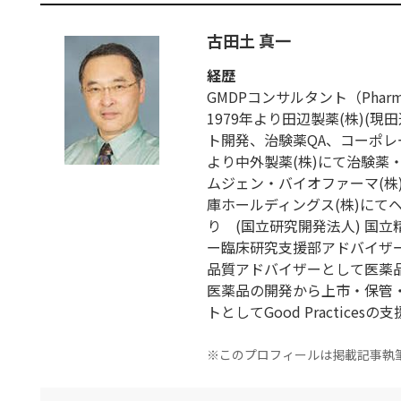
古田土 真一
経歴
GMDPコンサルタント（Pharmaceut
1979年より田辺製薬(株)(
ト開発、治験薬QA、コーポレー
より中外製薬(株)にて治験薬
ムジェン・バイオファーマ(株)に
庫ホールディングス(株)にて
り (国立研究開発法人) 国
ー臨床研究支援部アドバイザー
品質アドバイザーとして医薬
医薬品の開発から上市・保管
トとしてGood Practices
※このプロフィールは掲載記事執