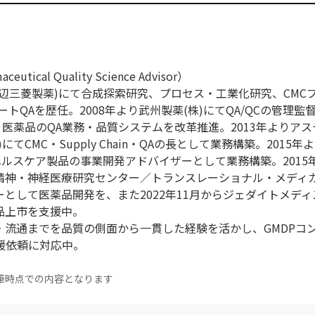
ical Quality Science Advisor）
現田辺三菱製薬)にて合成探索研究、プロセス・工業化研究、CMC
トQAを歴任。2008年より武州製薬(株)にてQA/QCの管理監督
・医薬品のQA業務・品質システムを改革推進。2013年よりア
てCMC・Supply Chain・QAの長として業務構築。2015年
ヘルスケア製品の事業開発アドバイザーとして業務構築。2015
立精神・神経医療研究センター／トランスレーショナル・メディ
として医薬品開発を、また2022年11月からジェダイトメディス
品上市を支援中。
・流通までを品質の側面から一貫した経験を活かし、GMDPコ
の支援依頼に対応中。
筆時点での内容となります