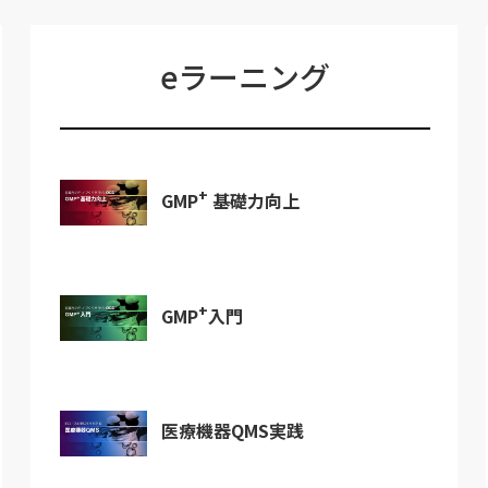
eラーニング
+
GMP
基礎力向上
+
GMP
入門
医療機器QMS実践