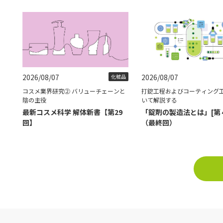
2026/08/07
2026/08/07
化粧品
コスメ業界研究② バリューチェーンと
打錠工程およびコーティング
陰の主役
いて解説する
最新コスメ科学 解体新書【第29
「錠剤の製造法とは」[第
回】
（最終回）