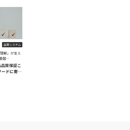
品質システム
程理解」が支え
基盤―
品品質保証こ
ソードに寄せ