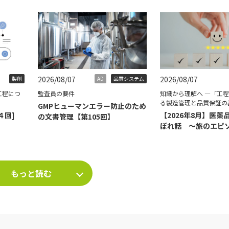
2026/08/07
2026/08/07
製剤
AD
品質システム
工程につ
監査員の要件
知識から理解へ ―「工
る製造管理と品質保証の
GMPヒューマンエラー防止のため
４回]
【2026年8月】医薬
の文書管理【第105回】
ぼれ話 ～旅のエピ
て～
もっと読む