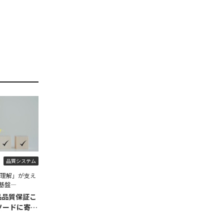
品質システム
程理解」が支え
基盤―
品品質保証こ
ソードに寄せ