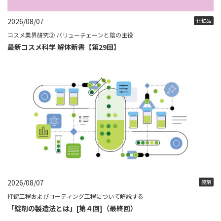
2026/08/07
化粧品
コスメ業界研究② バリューチェーンと陰の主役
最新コスメ科学 解体新書【第29回】
2026/08/07
製剤
打錠工程およびコーティング工程について解説する
「錠剤の製造法とは」[第４回]（最終回）