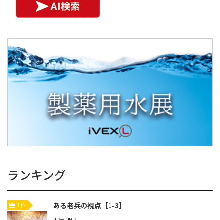
ランキング
ある老兵の視点【1-3】
1位
中尾 明夫