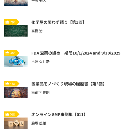
化学屋の問わず語り【第1回】
2位
高橋 治
FDA 査察の纏め 期間10/1/2024 and 9/30/2025
3位
古澤 久仁彦
医薬品モノづくり現場の履歴書【第3回】
4位
南都下 史朗
オンラインGMP事例集【011】
5位
脇坂 盛雄