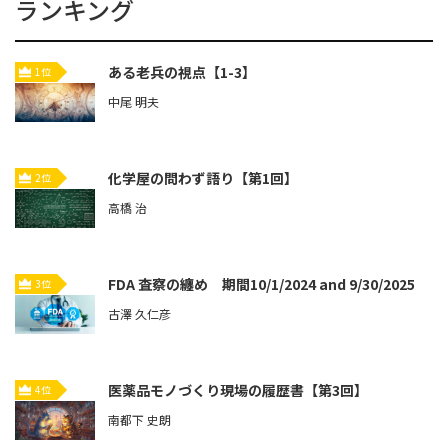
ランキング
ある老兵の視点【1-3】
1位
中尾 明夫
化学屋の問わず語り【第1回】
2位
高橋 治
FDA 査察の纏め 期間10/1/2024 and 9/30/2025
3位
古澤 久仁彦
医薬品モノづくり現場の履歴書【第3回】
4位
南都下 史朗