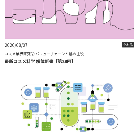
2026/08/07
化粧品
コスメ業界研究② バリューチェーンと陰の主役
最新コスメ科学 解体新書【第29回】