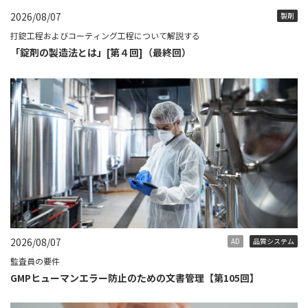
2026/08/07
製剤
打錠工程およびコーティング工程について解説する
「錠剤の製造法とは」[第４回]（最終回）
2026/08/07
AD
品質システム
監査員の要件
GMPヒューマンエラー防止のための文書管理【第105回】