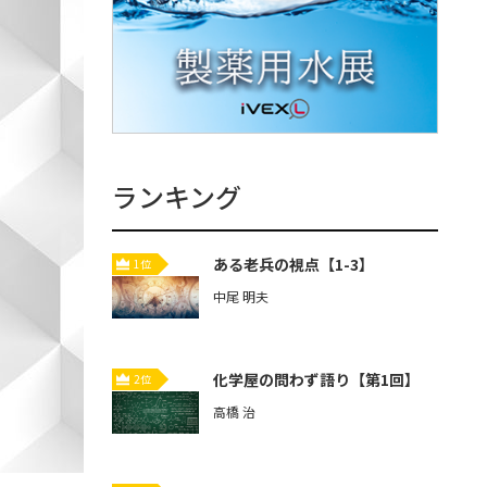
ランキング
ある老兵の視点【1-3】
1位
中尾 明夫
化学屋の問わず語り【第1回】
2位
高橋 治