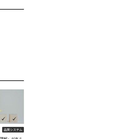
品質システム
程理解」が支え