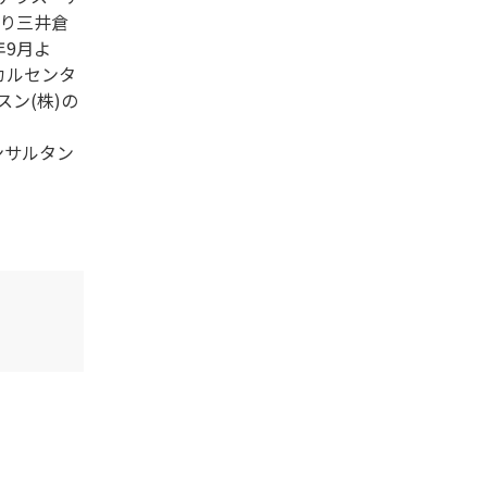
より三井倉
年9月よ
カルセンタ
ン(株)の
ンサルタン