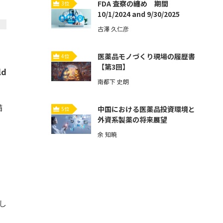
FDA 査察の纏め 期間
3位
10/1/2024 and 9/30/2025
古澤 久仁彦
医薬品モノづくり現場の履歴書
4位
【第3回】
ld
南都下 史朗
備
中国における医薬品投資環境と
5位
外資系製薬の将来展望
余 知暁
し