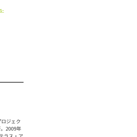
s-
プロジェク
。2009年
ステラス・ア