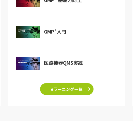
GMP
基礎力向上
+
GMP
入門
医療機器QMS実践
eラーニング一覧