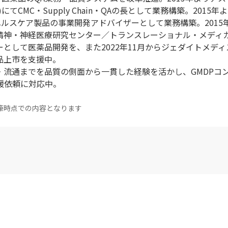
てCMC・Supply Chain・QAの長として業務構築。2015年
ヘルスケア製品の事業開発アドバイザーとして業務構築。2015
立精神・神経医療研究センター／トランスレーショナル・メディ
として医薬品開発を、また2022年11月からジェダイトメディス
品上市を支援中。
・流通までを品質の側面から一貫した経験を活かし、GMDPコ
の支援依頼に対応中。
筆時点での内容となります