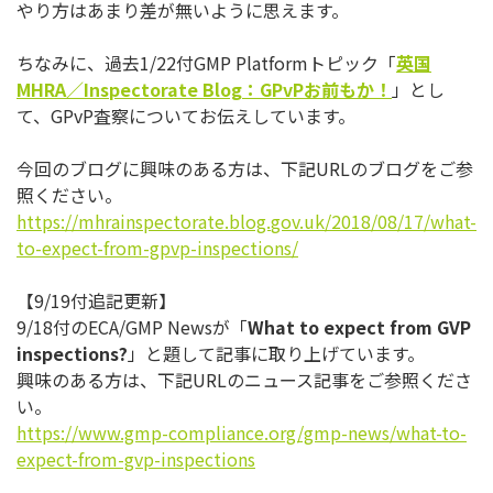
やり方はあまり差が無いように思えます。
ちなみに、過去1/22付GMP Platformトピック「
英国
MHRA
／
Inspectora
te Blog
：
GPvP
お前もか！
」とし
て、GPvP査察についてお
伝えしています。
今回のブログに興味のある方は、下記URLのブログをご参
照くだ
さい。
https://mhrainspectorate.blog.
gov.uk/2018/08/17/what-
to-
expect-from-gpvp-inspections/
【9/19付追記更新】
9/18付のECA/GMP Newsが「
What to expect from GVP
inspections?
」と題して記事に取り上げています。
興味のある方は、下記URLのニュース記事をご参照くださ
い。
https://www.gmp-compliance.
org/gmp-news/what-to-
expect-
from-gvp-inspections