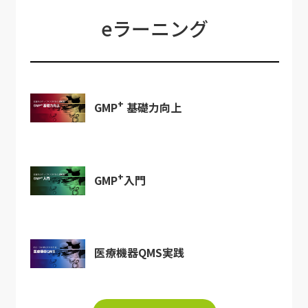
eラーニング
+
GMP
基礎力向上
+
GMP
入門
医療機器QMS実践