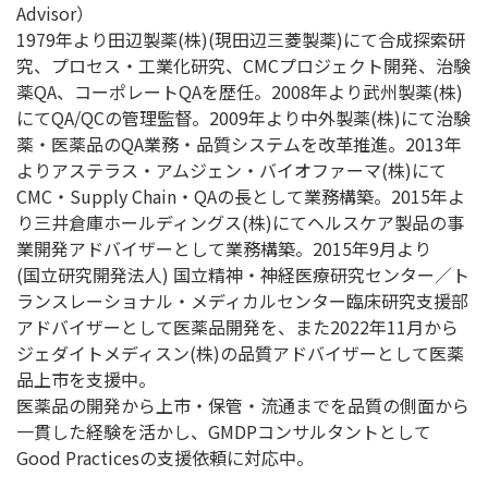
Advisor）
1979年より田辺製薬(株)(現田辺三菱製薬)にて合成探索研
究、プロセス・工業化研究、CMCプロジェクト開発、治験
薬QA、コーポレートQAを歴任。2008年より武州製薬(株)
にてQA/QCの管理監督。2009年より中外製薬(株)にて治験
薬・医薬品のQA業務・品質システムを改革推進。2013年
よりアステラス・アムジェン・バイオファーマ(株)にて
CMC・Supply Chain・QAの長として業務構築。2015年よ
り三井倉庫ホールディングス(株)にてヘルスケア製品の事
業開発アドバイザーとして業務構築。2015年9月より
(国立研究開発法人) 国立精神・神経医療研究センター／ト
ランスレーショナル・メディカルセンター臨床研究支援部
アドバイザーとして医薬品開発を、また2022年11月から
ジェダイトメディスン(株)の品質アドバイザーとして医薬
品上市を支援中。
医薬品の開発から上市・保管・流通までを品質の側面から
一貫した経験を活かし、GMDPコンサルタントとして
Good Practicesの支援依頼に対応中。