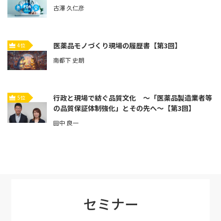
古澤 久仁彦
医薬品モノづくり現場の履歴書【第3回】
4位
南都下 史朗
行政と現場で紡ぐ品質文化 ～「医薬品製造業者等
5位
の品質保証体制強化」とその先へ～【第3回】
田中 良一
セミナー