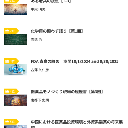
ある老兵の視点【1-3】
1位
中尾 明夫
化学屋の問わず語り【第1回】
2位
高橋 治
FDA 査察の纏め 期間10/1/2024 and 9/30/2025
3位
古澤 久仁彦
医薬品モノづくり現場の履歴書【第3回】
4位
南都下 史朗
中国における医薬品投資環境と外資系製薬の将来展
5位
望