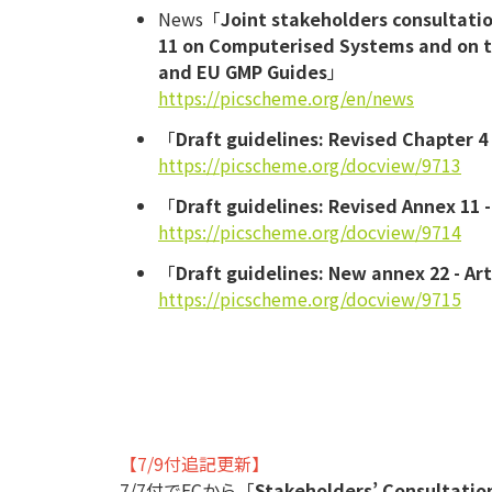
News「
Joint stakeholders consultati
11 on Computerised Systems and on the
and EU GMP Guides
」
https://picscheme.org/en/news
「
Draft guidelines: Revised Chapter 
https://picscheme.org/docview/9713
「
Draft guidelines: Revised Annex 11
https://picscheme.org/docview/9714
「
Draft guidelines: New annex 22 - Arti
https://picscheme.org/docview/9715
【7/9付追記更新】
7/7付でECから「
Stakeholders’ Consultatio