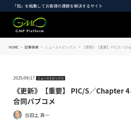
「知」を結集してお客様の課題を解決するサイト
HOME
記事検索
ニューストピックス
《更新》【重要】 PIC/S／Cha
2025/09/17
ニューストピックス
《更新》【重要】 PIC/S／Chapter 
合同パブコメ
古田土 真一