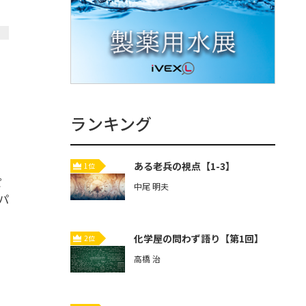
ランキング
ある老兵の視点【1-3】
1位
ピ
中尾 明夫
同パ
化学屋の問わず語り【第1回】
2位
高橋 治