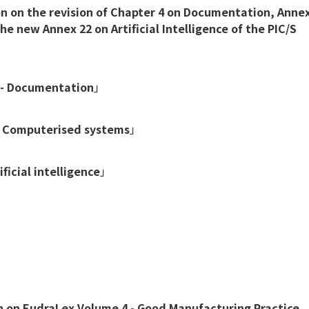
on on the revision of Chapter 4 on Documentation, Anne
 new Annex 22 on Artificial Intelligence of the PIC/S
4 - Documentation
」
 - Computerised systems
」
ficial intelligence
」
n on EudraLex Volume 4 - Good Manufacturing Practice