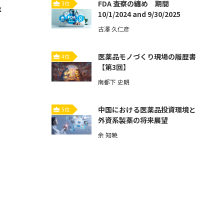
FDA 査察の纏め 期間
3位
x
10/1/2024 and 9/30/2025
古澤 久仁彦
医薬品モノづくり現場の履歴書
4位
【第3回】
南都下 史朗
中国における医薬品投資環境と
5位
外資系製薬の将来展望
余 知暁