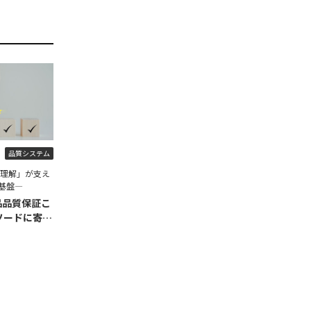
品質システム
程理解」が支え
基盤―
品品質保証こ
ソードに寄せ