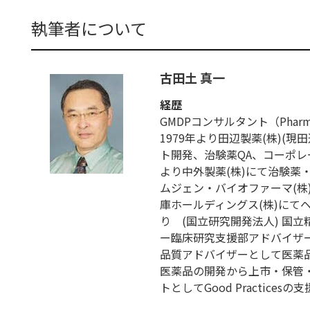
執筆者について
古田土 真一
経歴
GMDPコンサルタント（Pharmaceut
1979年より田辺製薬(株)(
ト開発、治験薬QA、コーポレー
より中外製薬(株)にて治験薬
ムジェン・バイオファーマ(株)に
庫ホールディングス(株)にて
り (国立研究開発法人) 国
ー臨床研究支援部アドバイザー
品質アドバイザーとして医薬
医薬品の開発から上市・保管
トとしてGood Practices