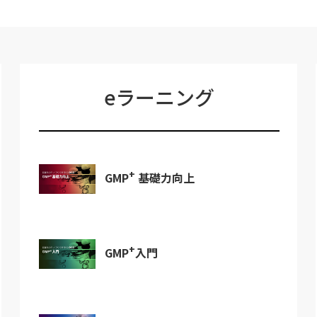
eラーニング
+
GMP
基礎力向上
+
GMP
入門