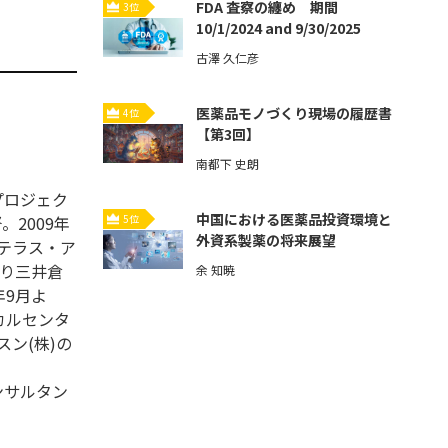
FDA 査察の纏め 期間
3位
10/1/2024 and 9/30/2025
古澤 久仁彦
医薬品モノづくり現場の履歴書
4位
【第3回】
南都下 史朗
プロジェク
中国における医薬品投資環境と
。2009年
5位
外資系製薬の将来展望
ステラス・ア
より三井倉
余 知暁
年9月よ
カルセンタ
ン(株)の
ンサルタン