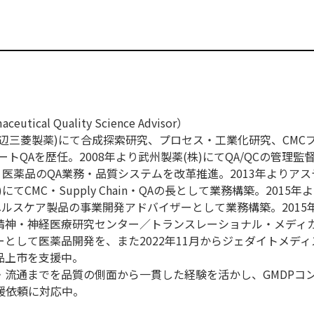
ical Quality Science Advisor）
現田辺三菱製薬)にて合成探索研究、プロセス・工業化研究、CMC
トQAを歴任。2008年より武州製薬(株)にてQA/QCの管理監督
・医薬品のQA業務・品質システムを改革推進。2013年よりア
てCMC・Supply Chain・QAの長として業務構築。2015年
ヘルスケア製品の事業開発アドバイザーとして業務構築。2015
立精神・神経医療研究センター／トランスレーショナル・メディ
として医薬品開発を、また2022年11月からジェダイトメディス
品上市を支援中。
・流通までを品質の側面から一貫した経験を活かし、GMDPコ
の支援依頼に対応中。