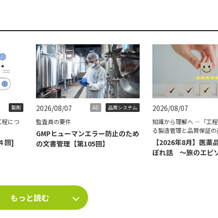
2026/08/07
2026/08/07
製剤
AD
品質システム
工程につ
監査員の要件
知識から理解へ ―「工
る製造管理と品質保証の
GMPヒューマンエラー防止のため
４回]
【2026年8月】医薬
の文書管理【第105回】
ぼれ話 ～旅のエピ
て～
もっと読む