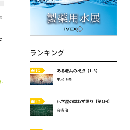
t
っ
ランキング
ある老兵の視点【1-3】
1位
中尾 明夫
d-
化学屋の問わず語り【第1回】
2位
高橋 治